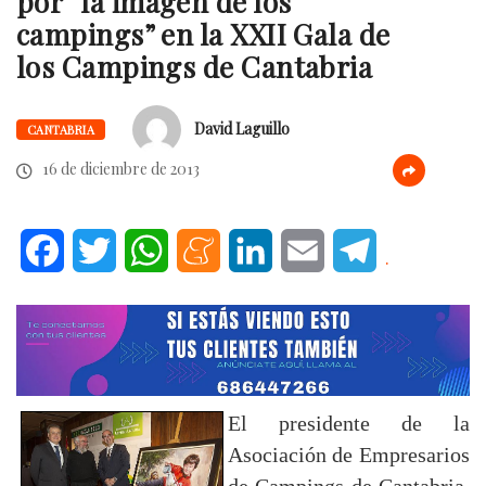
por “la imagen de los
campings” en la XXII Gala de
los Campings de Cantabria
David Laguillo
CANTABRIA
16 de diciembre de 2013
Facebook
Twitter
WhatsApp
Meneame
LinkedIn
Email
Telegram
.
El presidente de la
Asociación de Empresarios