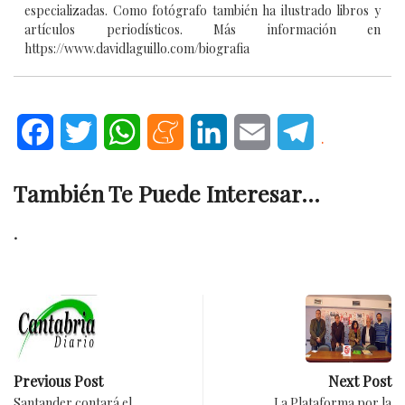
especializadas. Como fotógrafo también ha ilustrado libros y
artículos periodísticos. Más información en
https://www.davidlaguillo.com/biografia
Facebook
Twitter
WhatsApp
Meneame
LinkedIn
Email
Telegram
.
También Te Puede Interesar...
.
Previous Post
Next Post
Santander contará el
La Plataforma por la