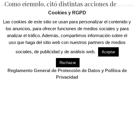
Como ejemplo, citó distintas acciones de
orientación laboral como la realización de
Cookies y RGPD
diagnósticos personalizados de sus
Las cookies de este sitio se usan para personalizar el contenido y
competencias, talleres de conocimiento del
los anuncios, para ofrecer funciones de medios sociales y para
analizar el tráfico. Además, compartimos información sobre el
mercado laboral y ocupaciones más
uso que haga del sitio web con nuestros partners de medios
demandadas, talleres de motivación, de
sociales, de publicidad y de análisis web.
Aceptar
entrevistas y curriculums, entre otros.
Rechazar
En relación a la formación según perfiles
Reglamento General de Protección de Datos y Política de
profesionales, la concejala señaló que se
Privacidad
imparten, además de cursos de redes sociales
para la totalidad de sus componentes,
programas ajustados al perfil de cada
participante con distintas acciones
formativas como SAP, geolocalización,
community manager, redes sociales, inglés,
marca personal 2.0, coaching o repostería