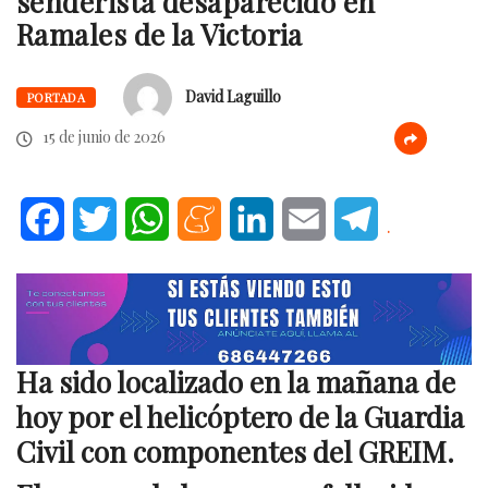
senderista desaparecido en
Ramales de la Victoria
David Laguillo
PORTADA
15 de junio de 2026
Facebook
Twitter
WhatsApp
Meneame
LinkedIn
Email
Telegram
.
Ha sido localizado en la mañana de
hoy por el helicóptero de la Guardia
Civil con componentes del GREIM.