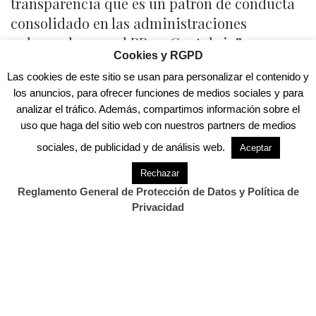
transparencia que es un patrón de conducta
consolidado en las administraciones
gobernadas por el PP en Cantabria”,
Cookies y RGPD
denuncia Pablo Gómez, miembro del Consejo
Las cookies de este sitio se usan para personalizar el contenido y
Ciudadano de Podemos Cantabria.
los anuncios, para ofrecer funciones de medios sociales y para
La formación mantuvo este miércoles un
analizar el tráfico. Además, compartimos información sobre el
uso que haga del sitio web con nuestros partners de medios
encuentro con vecinos y vecinas afectados,
quienes trasladaron su preocupación por el
sociales, de publicidad y de análisis web.
Aceptar
futuro de sus hogares después de que unas
Rechazar
viviendas que nacieron bajo la promesa de
Reglamento General de Protección de Datos y Política de
ofrecer alquileres asequibles hayan
Privacidad
terminado en manos de una sociedad
inversora.
“Queremos el convenio para saber la verdad:
cuánto tiempo debía mantenerse el alquiler