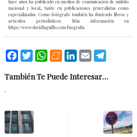
hace años ha publicado en medios de comunicación de ámbito
nacional y local, tanto en publicaciones generalistas como
especializadas. Como fotógrafo también ha ilustrado libros y
artículos periodísticos. Más información en
https://www.davidlaguillo.com/biografia
Facebook
Twitter
WhatsApp
Meneame
LinkedIn
Email
Telegram
.
También Te Puede Interesar...
.