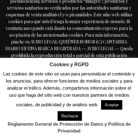
pseudociencias; servicios o productos “milagro”; productos y
servicios sanitarios no verificados por las autoridades sanitarias y
esquemas de venta multinivel y/o piramidales. Este sitio web utiliza
cookies para que usted tenga la mejor experiencia de usuario. Si
continúa navegando está dando su consentimiento expreso para la
aceptación de las mencionadas cookies. Para más información,
pinche en AVISO LEGAL/QUIÉNES SOMOS (C) CANTABRIA
DIARIO ES UNA MARCA REGISTRADA -- AVISO LEGAL -- Queda
prohibida la reproducción total o parcial de esta publicación
periódica, por cualquier medio o procedimiento, sin tener la
Cookies y RGPD
autorización previa, expresa y por escrito del editor, incluyendo el
Las cookies de este sitio se usan para personalizar el contenido y
uso directa o indirectamente comercial en forma de reseñas,
los anuncios, para ofrecer funciones de medios sociales y para
resúmenes, o extractos de prensa, a lo que se manifiesta oposición
analizar el tráfico. Además, compartimos información sobre el
expresa. Copyright © 2009-2025 CantabriaDiario.com Cantabria
uso que haga del sitio web con nuestros partners de medios
Diario es una marca registrada - TODOS LOS DERECHOS
RESERVADOS - - PROHIBIDA LA REPRODUCCIÓN SIN
sociales, de publicidad y de análisis web.
Aceptar
PERMISO PREVIO - Reglamento General de Protección de Datos /
Política de Privacidad
Rechazar
Reglamento General de Protección de Datos y Política de
Privacidad