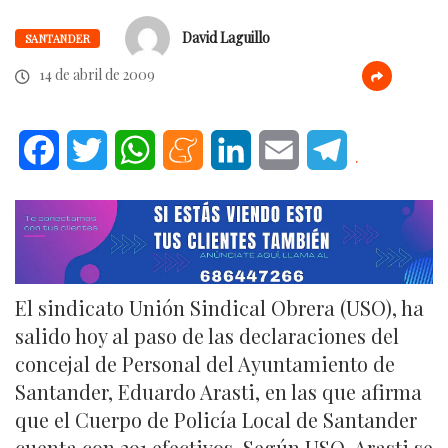
David Laguillo
SANTANDER
14 de abril de 2009
Facebook
Twitter
WhatsApp
Meneame
LinkedIn
Email
Telegram
.
El sindicato Unión Sindical Obrera (USO), ha
salido hoy al paso de las declaraciones del
concejal de Personal del Ayuntamiento de
Santander, Eduardo Arasti, en las que afirma
que el Cuerpo de Policía Local de Santander
cuenta con 291 efectivos. Según USO, Arasti se