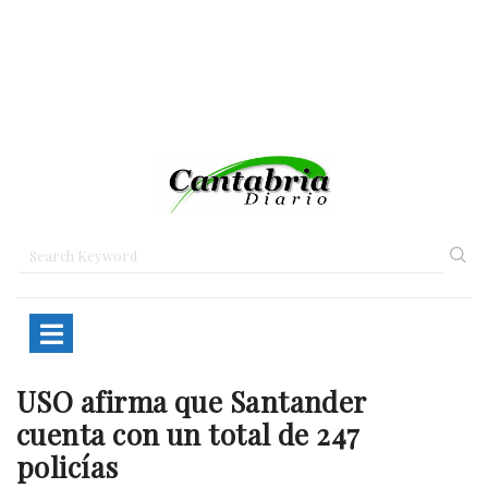
USO afirma que Santander
Home
Santander
USO afirma que…
cuenta con un total de 247
policías