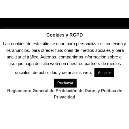
Cookies y RGPD
Las cookies de este sitio se usan para personalizar el contenido y
CONTACTO
los anuncios, para ofrecer funciones de medios sociales y para
analizar el tráfico. Además, compartimos información sobre el
Twitter.com/cantabriadiario
uso que haga del sitio web con nuestros partners de medios
Facebook.com/cantabriadiario
sociales, de publicidad y de análisis web.
Aceptar
Rechazar
Información General:
Reglamento General de Protección de Datos y Política de
info@estorrelavega.com
Privacidad
Notas de prensa y convocatorias:
noticias@cantabriadiario.com
Publicidad:
publicidad@estorrelavega.com