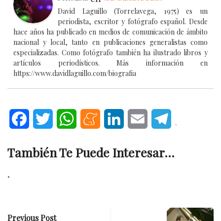
David Laguillo (Torrelavega, 1975) es un
periodista, escritor y fotógrafo español. Desde
hace años ha publicado en medios de comunicación de ámbito
nacional y local, tanto en publicaciones generalistas como
especializadas. Como fotógrafo también ha ilustrado libros y
artículos periodísticos. Más información en
https://www.davidlaguillo.com/biografia
Facebook
Twitter
WhatsApp
Meneame
LinkedIn
Email
Telegram
.
También Te Puede Interesar...
.
Previous Post