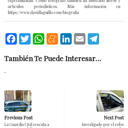
especializadas. Como fotógrafo también ha ilustrado libros y
artículos periodísticos. Más información en
https://www.davidlaguillo.com/biografia
Facebook
Twitter
WhatsApp
Meneame
LinkedIn
Email
Telegram
.
También Te Puede Interesar...
.
Previous Post
Next Post
La Guardia Civil rescata a
Investigado por el robo