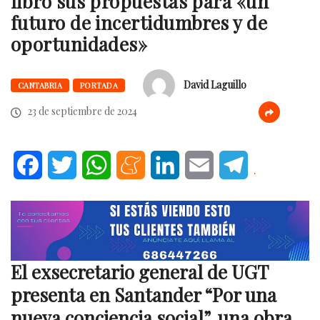
libro sus propuestas para «un
futuro de incertidumbres y de
oportunidades»
David Laguillo
CANTABRIA
PORTADA
23 de septiembre de 2024
Facebook
Twitter
WhatsApp
Meneame
LinkedIn
Email
Telegram
.
El ex
secretario general de UGT
presenta en Santander “Por una
nueva conciencia social”, una obra