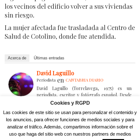
los vecinos del edificio volver a sus viviendas
sin riesgo.
La mujer afectada fue trasladada al Centro de
Salud de Cotolino, donde fue atendida.
Acerca de
Últimas entradas
David Laguillo
en
Periodista
CANTABRIA DIARIO
David Laguillo (Torrelavega, 1975) es un
periodista, escritor y fotógrafo español. Desde
hace años ha publicado en medios de comunicación de ámbito
Cookies y RGPD
nacional y local, tanto en publicaciones generalistas como
Las cookies de este sitio se usan para personalizar el contenido y
especializadas. Como fotógrafo también ha ilustrado libros y
los anuncios, para ofrecer funciones de medios sociales y para
artículos periodísticos. Más información en
analizar el tráfico. Además, compartimos información sobre el
https://www.davidlaguillo.com/biografia
uso que haga del sitio web con nuestros partners de medios