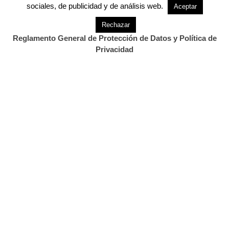
sociales, de publicidad y de análisis web.
Aceptar
.
Rechazar
Reglamento General de Protección de Datos y Política de
También Te Puede Interesar...
Privacidad
.
Previous Post
Next Post
El Ciclo de Cine
Cándido Méndez aporta
Documental Pajareros
en un libro sus
llega a…
propuestas…
1 Comment