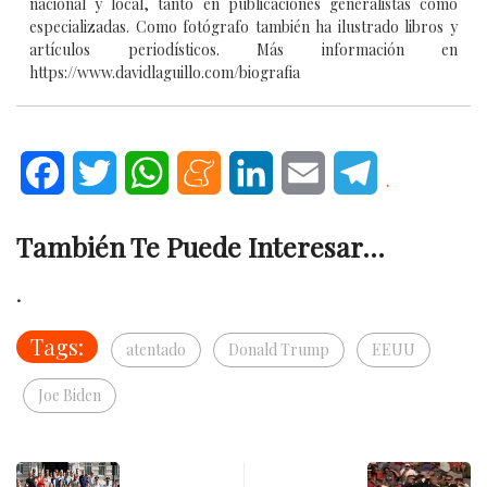
nacional y local, tanto en publicaciones generalistas como
especializadas. Como fotógrafo también ha ilustrado libros y
artículos periodísticos. Más información en
https://www.davidlaguillo.com/biografia
Facebook
Twitter
WhatsApp
Meneame
LinkedIn
Email
Telegram
.
También Te Puede Interesar...
.
Tags:
atentado
Donald Trump
EEUU
Joe Biden