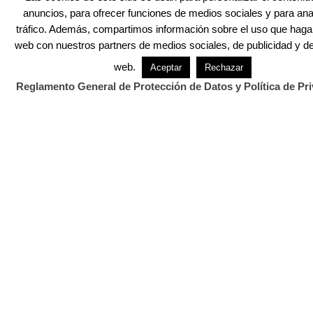
David Laguillo (Torrelavega, 1975) es un
anuncios, para ofrecer funciones de medios sociales y para anal
periodista, escritor y fotógrafo español. Desde
tráfico. Además, compartimos información sobre el uso que haga d
hace años ha publicado en medios de comunicación de ámbito
web con nuestros partners de medios sociales, de publicidad y de
nacional y local, tanto en publicaciones generalistas como
especializadas. Como fotógrafo también ha ilustrado libros y
web.
Aceptar
Rechazar
artículos periodísticos. Más información en
Reglamento General de Protección de Datos y Política de Pr
https://www.davidlaguillo.com/biografia
.
También Te Puede Interesar...
.
Tags:
Diario Cantabria
ETA
Miguel Ángel Blanco
terrorismo