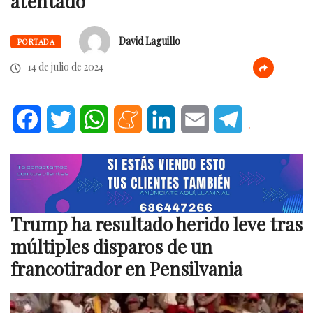
atentado
David Laguillo
PORTADA
14 de julio de 2024
Facebook
Twitter
WhatsApp
Meneame
LinkedIn
Email
Telegram
.
Trump ha resultado herido leve tras
múltiples disparos de un
francotirador en Pensilvania