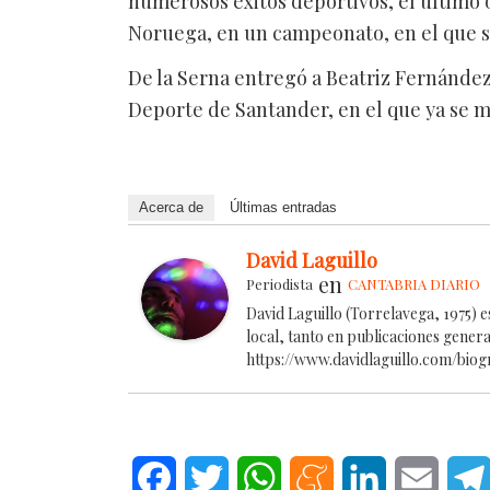
numerosos éxitos deportivos, el último
Noruega, en un campeonato, en el que se 
De la Serna entregó a Beatriz Fernández 
Deporte de Santander, en el que ya se m
Acerca de
Últimas entradas
David Laguillo
en
Periodista
CANTABRIA DIARIO
David Laguillo (Torrelavega, 1975) 
local, tanto en publicaciones gener
https://www.davidlaguillo.com/biog
Facebook
Twitter
WhatsApp
Meneame
LinkedIn
Email