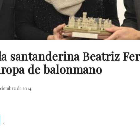
a la santanderina Beatriz F
ropa de balonmano
iciembre de 2014
Telegram
.