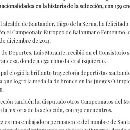
cionalidades en la historia de la selección, con 139 e
El alcalde de Santander, Iñigo de la Serna, ha felicitad
ción el Campeonato Europeo de Balonmano Femenino, 
 de diciembre de 2014.
de Deportes, Luis Morante, recibió en el Consistorio s
 francesa, donde juega como lateral izquierdo.
al elogió la brillante trayectoria deportistas santande
 la que logró la medalla de bronce en los Juegos Olímp
8.
elección también ha disputado otros Campeonatos del M
la historia de la selección, con 139 encuentros.
dez es una embajadora permanente del nombre de Sant