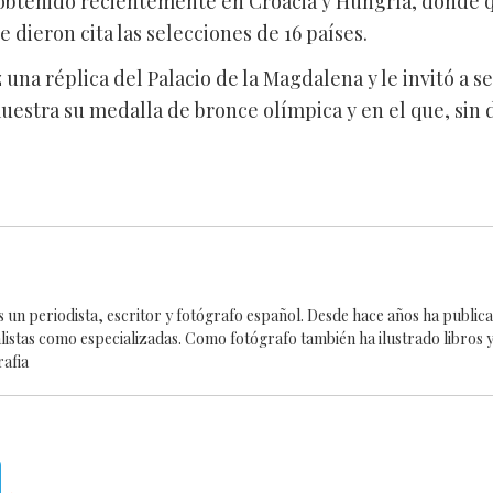
 obtenido recientemente en Croacia y Hungría, donde 
dieron cita las selecciones de 16 países.
una réplica del Palacio de la Magdalena y le invitó a 
uestra su medalla de bronce olímpica y en el que, sin 
es un periodista, escritor y fotógrafo español. Desde hace años ha publi
alistas como especializadas. Como fotógrafo también ha ilustrado libros y
rafia
Telegram
.