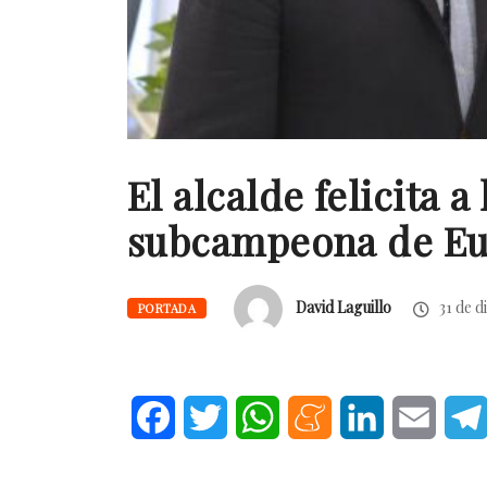
El alcalde felicita 
subcampeona de Eu
David Laguillo
31 de d
PORTADA
Facebook
Twitter
WhatsApp
Meneame
LinkedIn
Email