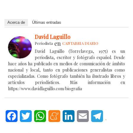
Acerca de
Últimas entradas
David Laguillo
en
Periodista
CANTABRIA DIARIO
David Laguillo (Torrelavega, 1975) es un
periodista, escritor y fotógrafo español. Desde
hace años ha publicado en medios de comunicación de ámbito
nacional y local, tanto en publicaciones generalistas como
especializadas. Como fotógrafo también ha ilustrado libros y
artículos periodísticos. Más información en
https://www.davidlaguillo.com/biografia
Facebook
Twitter
WhatsApp
Meneame
LinkedIn
Email
Telegram
.