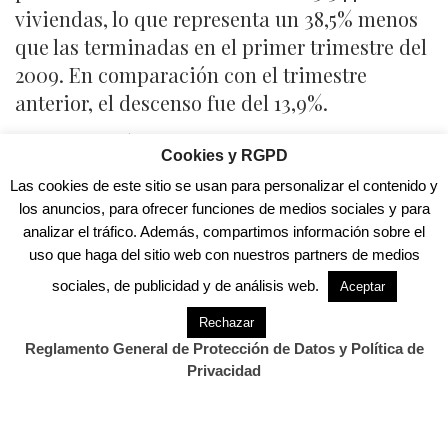
viviendas, lo que representa un 38,5% menos
que las terminadas en el primer trimestre del
2009. En comparación con el trimestre
anterior, el descenso fue del 13,9%.
En los doce últimos meses se iniciaron 75.278
Cookies y RGPD
viviendas, un 57,7% menos que en los doce
Las cookies de este sitio se usan para personalizar el contenido y
meses anteriores y se terminaron 316.924
los anuncios, para ofrecer funciones de medios sociales y para
viviendas, con un descenso del 36,7% en
analizar el tráfico. Además, compartimos información sobre el
comparación con el mismo periodo
uso que haga del sitio web con nuestros partners de medios
precedente.
sociales, de publicidad y de análisis web.
Aceptar
Cuatro Comunidades Autónomas
Rechazar
concentraron el 60,9% de las viviendas
Reglamento General de Protección de Datos y Política de
Privacidad
iniciadas en el primer trimestre: Cataluña
(5.908), Andalucía (2.541), Castilla – La Mancha
(1.368) y Canarias (1.072).