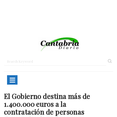
El Gobierno destina más de
Home
Cantabria
El Gobierno destina…
1.400.000 euros a la
contratación de personas