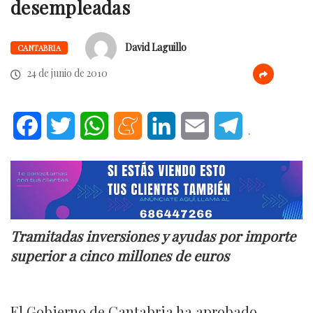
desempleadas
David Laguillo
CANTABRIA
24 de junio de 2010
Facebook
Twitter
WhatsApp
Meneame
LinkedIn
Email
Telegram
.
Tramitadas inversiones y ayudas por importe
superior a cinco millones de euros
El Gobierno de Cantabria ha aprobado