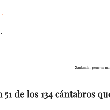
Telegram
.
.
Santander pone en mar
n 51 de los 134 cántabros q