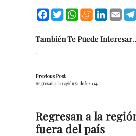
Facebook
Twitter
WhatsApp
Meneame
LinkedIn
Email
También Te Puede Interesar..
.
Previous Post
Regresan a la región 51 de los 134…
Regresan a la regió
fuera del país