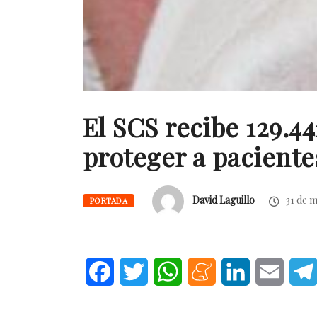
El SCS recibe 129.4
proteger a paciente
David Laguillo
31 de 
PORTADA
Facebook
Twitter
WhatsApp
Meneame
LinkedIn
Email