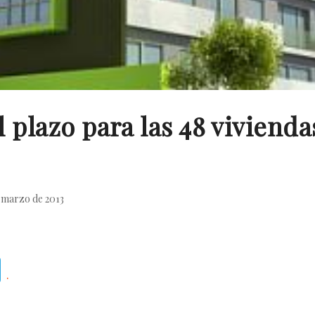
el plazo para las 48 vivien
 marzo de 2013
Telegram
.