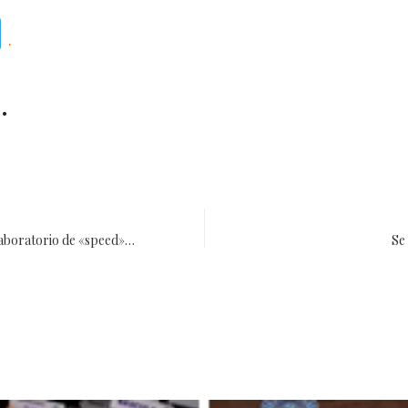
Telegram
.
.
laboratorio de «speed»…
Se