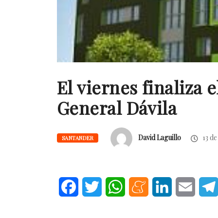
El viernes finaliza 
General Dávila
David Laguillo
13 de
SANTANDER
Facebook
Twitter
WhatsApp
Meneame
LinkedIn
Email