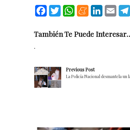
Facebook
Twitter
WhatsApp
Meneame
LinkedIn
Email
También Te Puede Interesar..
.
Previous Post
La Policía Nacional desmantela un 