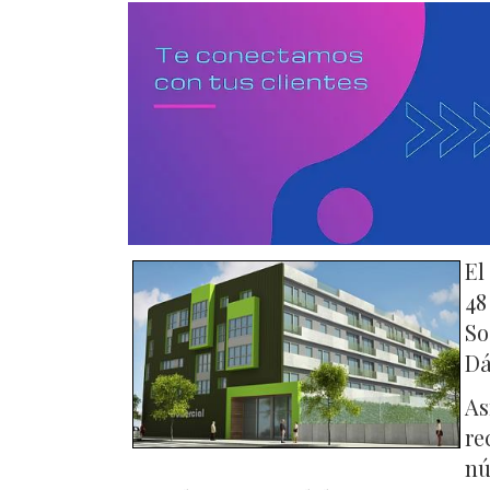
El
48
So
Dá
As
re
nú