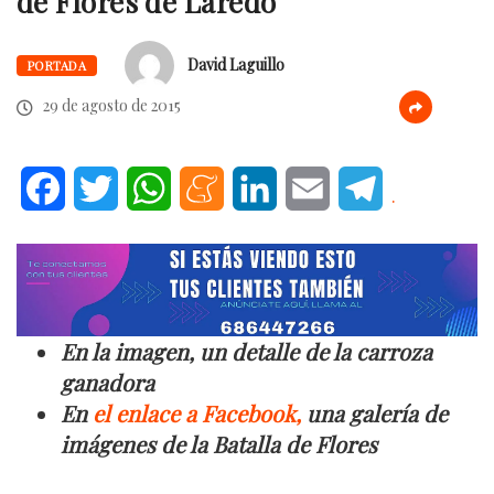
de Flores de Laredo
David Laguillo
PORTADA
29 de agosto de 2015
Facebook
Twitter
WhatsApp
Meneame
LinkedIn
Email
Telegram
.
En la imagen, un detalle de la carroza
ganadora
En
el enlace a Facebook,
una galería de
imágenes de la Batalla de Flores