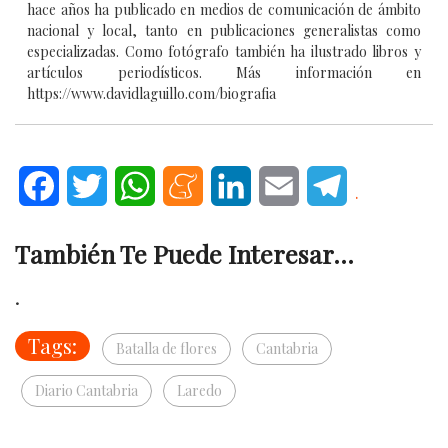
hace años ha publicado en medios de comunicación de ámbito
nacional y local, tanto en publicaciones generalistas como
especializadas. Como fotógrafo también ha ilustrado libros y
artículos periodísticos. Más información en
https://www.davidlaguillo.com/biografia
Facebook
Twitter
WhatsApp
Meneame
LinkedIn
Email
Telegram
.
También Te Puede Interesar...
.
Tags:
Batalla de flores
Cantabria
Diario Cantabria
Laredo