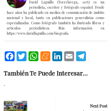
David Laguillo (Torrelavega, 1975) es un
periodista, escritor y fotógrafo español. Desde
hace años ha publicado en medios de comunicación de ámbito
nacional y local, tanto en publicaciones generalistas como
especializadas. Como fotógrafo también ha ilustrado libros y
artículos periodísticos. Más información en
https://www.davidlaguillo.com/biografia
Facebook
Twitter
WhatsApp
Meneame
LinkedIn
Email
Telegram
.
También Te Puede Interesar...
.
Next Post