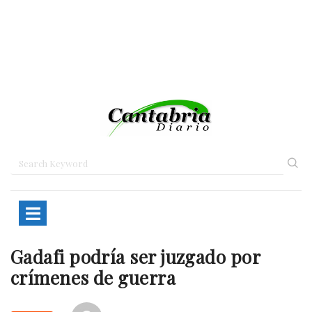
Gadafi podría ser juzgado por
Home
Mundo
Gadafi podría ser…
crímenes de guerra