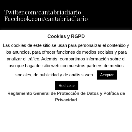
Twitter.com/cantabriadiario
Facebook.com/cantabriadiario
Información General:
Cookies y RGPD
info@estorrelavega.com
Las cookies de este sitio se usan para personalizar el contenido y
Notas de prensa y convocatorias:
noticias@cantabriadiario.com
los anuncios, para ofrecer funciones de medios sociales y para
Publicidad:
analizar el tráfico. Además, compartimos información sobre el
publicidad@estorrelavega.com
uso que haga del sitio web con nuestros partners de medios
sociales, de publicidad y de análisis web.
Aceptar
Lunes a viernes (de 9.00 a 14.00 y de 16.00 a
Rechazar
19.00 horas)
Teléfono: 686447266
Reglamento General de Protección de Datos y Política de
Privacidad
POLÍTICA DE PUBLICIDAD
Este periódico rechaza anuncios de contactos
y/o servicios relacionados con la prostitución