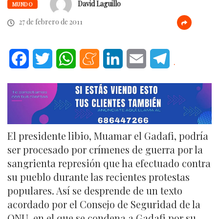
David Laguillo
MUNDO
27 de febrero de 2011
Facebook
Twitter
WhatsApp
Meneame
LinkedIn
Email
Telegram
.
El presidente libio, Muamar el Gadafi, podría
ser procesado por crímenes de guerra por la
sangrienta represión que ha efectuado contra
su pueblo durante las recientes protestas
populares. Así se desprende de un texto
acordado por el Consejo de Seguridad de la
ONU, en el que se condena a Gadafi por su