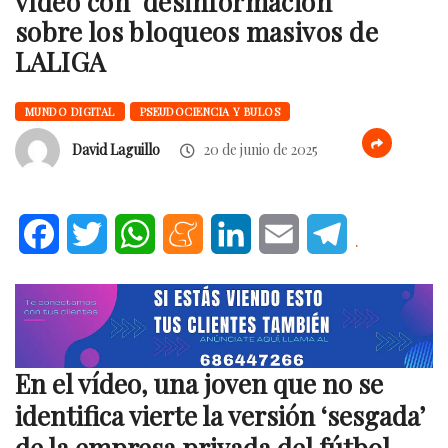
vídeo con ‘desinformación’
sobre los bloqueos masivos de
LALIGA
MUNDO DIGITAL
PSEUDOCIENCIA Y BULOS
David Laguillo
20 de junio de 2025
Facebook
Twitter
WhatsApp
Meneame
LinkedIn
Email
Telegram
.
En el vídeo, una joven que no se
identifica vierte la versión ‘sesgada’
de la empresa privada del fútbol