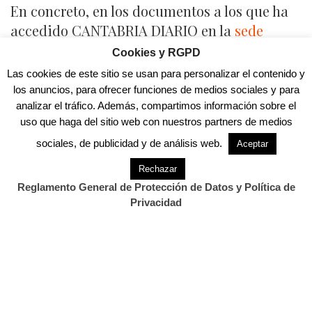
En concreto, en los documentos a los que ha
accedido CANTABRIA DIARIO en la
sede
electrónica
del Gobierno, se habla de que el
Cookies y RGPD
informe de valoración, «en contra de lo
Las cookies de este sitio se usan para personalizar el contenido y
exigido por el legislador (artículo 100.3
los anuncios, para ofrecer funciones de medios sociales y para
LFCP), no expone las razones que justifican
analizar el tráfico. Además, compartimos información sobre el
uso que haga del sitio web con nuestros partners de medios
las puntuaciones, ni expresa las ventajas de
sociales, de publicidad y de análisis web.
unas ofertas frente a otras; en segundo lugar,
Aceptar
entiendo que el procedimiento seguido se
Rechazar
halla ‘viciado por la postrera intervención de
Reglamento General de Protección de Datos y Política de
una de las personas que ha participado en la
Privacidad
valoración’.
«Al haber efectuado la suya propia con pleno
conocimiento de las puntuaciones del resto
de miembros de la Mesa, lo que puede
entenderse como un falseamiento del