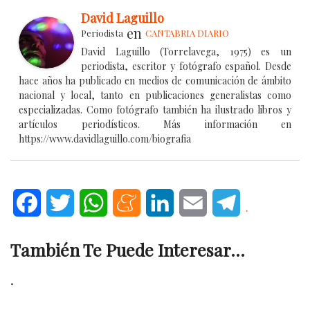
David Laguillo
en
Periodista
CANTABRIA DIARIO
David Laguillo (Torrelavega, 1975) es un
periodista, escritor y fotógrafo español. Desde
hace años ha publicado en medios de comunicación de ámbito
nacional y local, tanto en publicaciones generalistas como
especializadas. Como fotógrafo también ha ilustrado libros y
artículos periodísticos. Más información en
https://www.davidlaguillo.com/biografia
Facebook
Twitter
WhatsApp
Meneame
LinkedIn
Email
Telegram
.
También Te Puede Interesar...
.