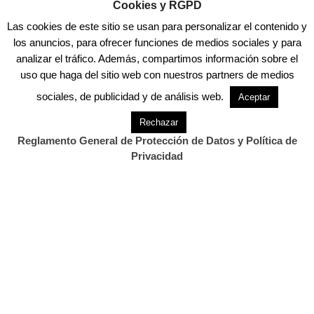
Cookies y RGPD
hasta la medianoche, ante la previsión de
Las cookies de este sitio se usan para personalizar el contenido y
viento del oeste o noroeste de 50 a 61
los anuncios, para ofrecer funciones de medios sociales y para
kilómetros por hora (fuerza7) y mar
analizar el tráfico. Además, compartimos información sobre el
combinada del oeste o noroeste de 4 a 5
uso que haga del sitio web con nuestros partners de medios
metros.
sociales, de publicidad y de análisis web.
Aceptar
Recomendaciones
Rechazar
Reglamento General de Protección de Datos y Política de
Por la previsión de fuertes rachas de viento el
Privacidad
112 recomienda cerrar y asegurar puertas,
ventanas o toldos; retirar macetas y todos
aquellos objetos exteriores que puedan caer a
la vía pública y provocar un accidente; evitar
zonas boscosas; alejarse de cornisas, muros o
árboles que puedan desprenderse; evitar
pasar por edificaciones en construcción o en
mal estado, y extremar las precauciones en