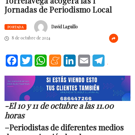
Torrelavega acogerá las I
Jornadas de Periodismo Local
David Laguillo
PORTADA
8 de octubre de 2024
Facebook
Twitter
WhatsApp
Meneame
LinkedIn
Email
Telegram
.
-El 10 y 11 de octubre a las 11.00
horas
–
Periodistas de diferentes medios