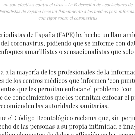
no son efectivas contra el virus – La Federación de Asociaciones de
Periodistas de España hace un llamamiento a los medios para informa
con rigor sobre el coronavirus
eriodistas de España (FAPE) ha hecho un llamamie
 del coronavirus, pidiendo que se informe con dat
 enfoques amarillistas o sensacionalistas que sol
 a la mayoría de los profesionales de la informac
es de los centros médicos que informen ‘con puntu
entos que les permitan enfocar el problema ‘con s
e de conocimientos que les permitan enfocar el 
recomienden las autoridades sanitarias.
que el Código Deontológico reclama que, sin perj
recho de las personas a su propia intimidad e ima
dien elementos de dolor o aflicción en las person