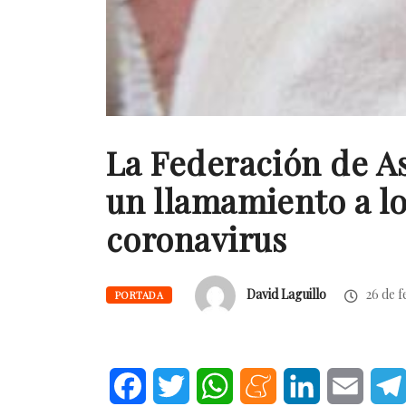
La Federación de A
un llamamiento a lo
coronavirus
David Laguillo
26 de f
PORTADA
Facebook
Twitter
WhatsApp
Meneame
LinkedIn
Email