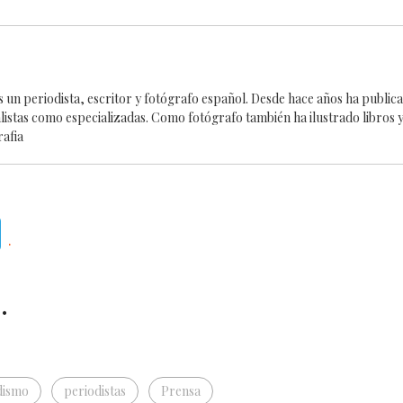
es un periodista, escritor y fotógrafo español. Desde hace años ha publi
alistas como especializadas. Como fotógrafo también ha ilustrado libros y
rafia
Telegram
.
.
dismo
periodistas
Prensa