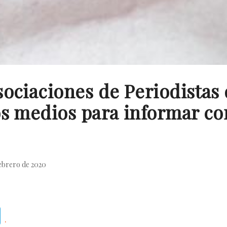
sociaciones de Periodistas
s medios para informar con
ebrero de 2020
Telegram
.