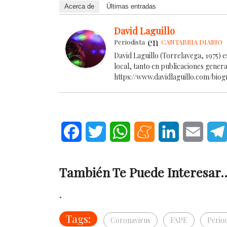
Acerca de
Últimas entradas
David Laguillo
en
Periodista
CANTABRIA DIARIO
David Laguillo (Torrelavega, 1975) 
local, tanto en publicaciones gener
https://www.davidlaguillo.com/biog
Facebook
Twitter
WhatsApp
Meneame
LinkedIn
Email
También Te Puede Interesar..
.
Tags:
Coronavirus
FAPE
Perio