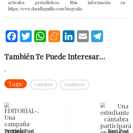
artículos periodísticos. Más información en
https://www.davidlaguillo.com/biografia
Facebook
Twitter
WhatsApp
Meneame
LinkedIn
Email
Telegram
.
También Te Puede Interesar...
.
Tags:
Cantabria
Fundinorte
Previous Post
Next Post