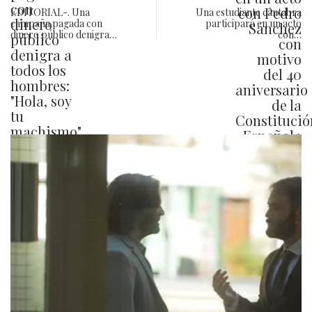
EDITORIAL-. Una
Una estudiante cántabra
campaña pagada con
participará en un acto
dinero público denigra…
con…