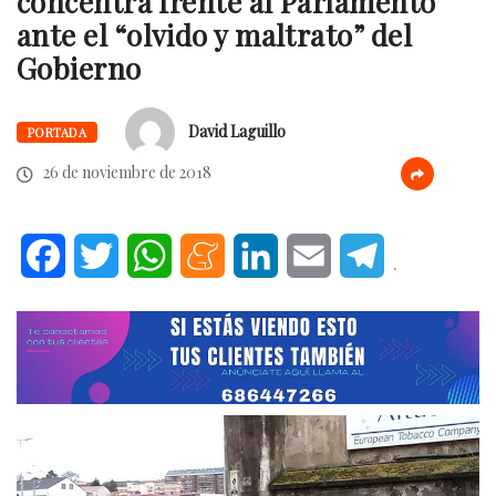
concentra frente al Parlamento
ante el “olvido y maltrato” del
Gobierno
David Laguillo
PORTADA
26 de noviembre de 2018
Facebook
Twitter
WhatsApp
Meneame
LinkedIn
Email
Telegram
.