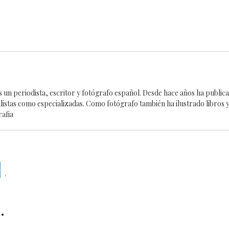
es un periodista, escritor y fotógrafo español. Desde hace años ha publi
alistas como especializadas. Como fotógrafo también ha ilustrado libros y
rafia
Telegram
.
.