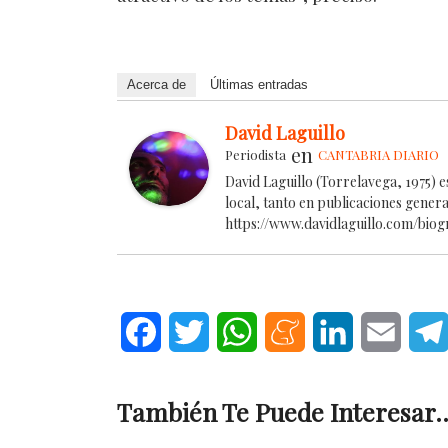
Acerca de
Últimas entradas
David Laguillo
en
Periodista
CANTABRIA DIARIO
David Laguillo (Torrelavega, 1975) 
local, tanto en publicaciones gener
https://www.davidlaguillo.com/biog
Facebook
Twitter
WhatsApp
Meneame
LinkedIn
Email
También Te Puede Interesar..