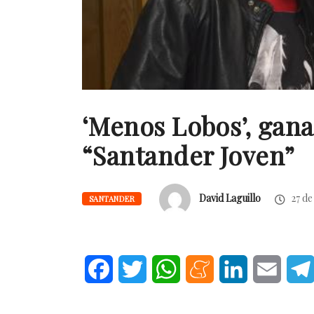
‘Menos Lobos’, gan
“Santander Joven”
David Laguillo
27 de
SANTANDER
Facebook
Twitter
WhatsApp
Meneame
LinkedIn
Email