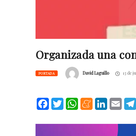
Organizada una conc
David Laguillo
13 de ju
PORTADA
Facebook
Twitter
WhatsApp
Meneame
LinkedIn
Email