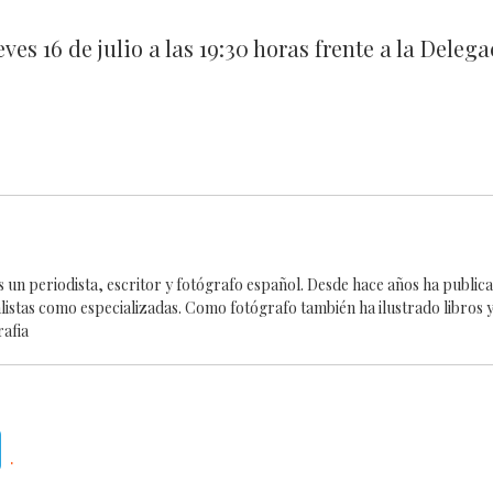
es 16 de julio a las 19:30 horas frente a la Deleg
es un periodista, escritor y fotógrafo español. Desde hace años ha publi
alistas como especializadas. Como fotógrafo también ha ilustrado libros y
rafia
Telegram
.