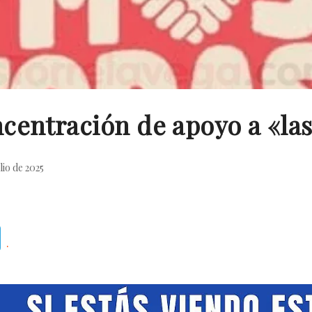
entración de apoyo a «las 
lio de 2025
Telegram
.