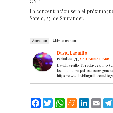
CNT.
La concentración será el próximo juev
Sotelo, 25, de Santander.
Acerca de
Últimas entradas
David Laguillo
en
Periodista
CANTABRIA DIARIO
David Laguillo (Torrelavega, 1975) 
local, tanto en publicaciones gener
https://www.davidlaguillo.com/biog
Facebook
Twitter
WhatsApp
Meneame
LinkedIn
Email