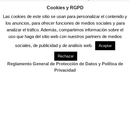
de su entidad bancaria, en el que se le
Cookies y RGPD
requería pulsar un enlace para recibir una
Las cookies de este sitio se usan para personalizar el contenido y
transferencia a su favor.
los anuncios, para ofrecer funciones de medios sociales y para
analizar el tráfico. Además, compartimos información sobre el
La mujer, “distraída por estar ocupada en su
uso que haga del sitio web con nuestros partners de medios
negocio, pinchó el enlace”. Posteriormente,
sociales, de publicidad y de análisis web.
Aceptar
tras tener un problema en la tarjeta de su
móvil, que tuvo que ser sustituida, recibió en
Rechazar
Reglamento General de Protección de Datos y Política de
seis minutos tres mensajes que le requerían
Privacidad
introducir un código para las operaciones
que, según se le informaba, estaba
realizando.
Así, con el uso de las credenciales de la mujer,
ese día y el posterior se realizaron, entre otras
operaciones, veinticinco reintegros,
aumentos del crédito disponible en tarjetas