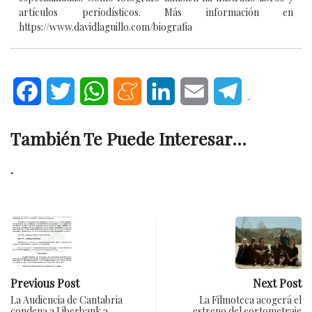
artículos periodísticos. Más información en
https://www.davidlaguillo.com/biografia
Facebook
Twitter
WhatsApp
Meneame
LinkedIn
Email
Telegram
.
También Te Puede Interesar...
.
Previous Post
Next Post
La Audiencia de Cantabria
La Filmoteca acogerá el
condena a Liberbank a…
estreno del cortometraje