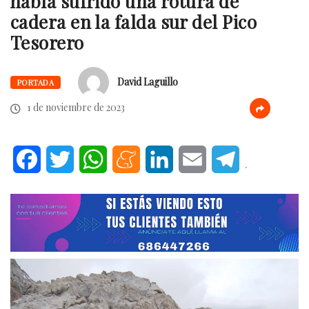
había sufrido una rotura de
cadera en la falda sur del Pico
Tesorero
David Laguillo
PORTADA
1 de noviembre de 2023
Facebook
Twitter
WhatsApp
Meneame
LinkedIn
Email
Telegram
.