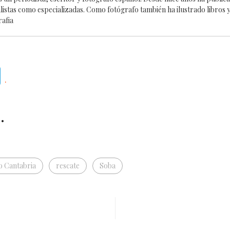
alistas como especializadas. Como fotógrafo también ha ilustrado libros y
rafia
Telegram
.
.
o Cantabria
rescate
Soba