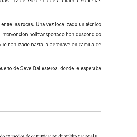
cias 112 del Gobierno de Cantabria, sobre las
 entre las rocas. Una vez localizado un técnico
e intervención helitransportado han descendido
y le han izado hasta la aeronave en camilla de
opuerto de Seve Ballesteros, donde le esperaba
cado en medios de comunicación de ámbito nacional y