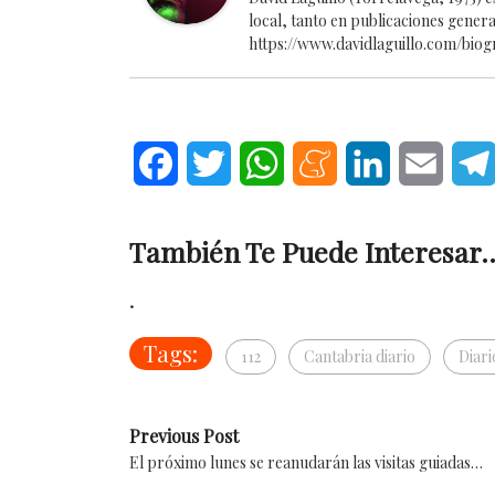
local, tanto en publicaciones gener
https://www.davidlaguillo.com/biog
Facebook
Twitter
WhatsApp
Meneame
LinkedIn
Email
También Te Puede Interesar..
.
Tags:
112
Cantabria diario
Diari
Previous Post
El próximo lunes se reanudarán las visitas guiadas…