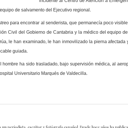
incidente al Centro de Atención a Emergen
 equipo de salvamento del
Ejecutivo regional.
astreo para encontrar al senderista, que permanecía poco visible
ión Civil del Gobierno de Cantabria y la médico del equipo d
a, le han examinado, le han inmovilizado la pierna afectada 
 cable guiada.
el hombre ha sido trasladado, bajo supervisión médica, al aer
spital Universitario Marqués de Valdecilla.
es un periodista, escritor y fotógrafo español. Desde hace años ha publi