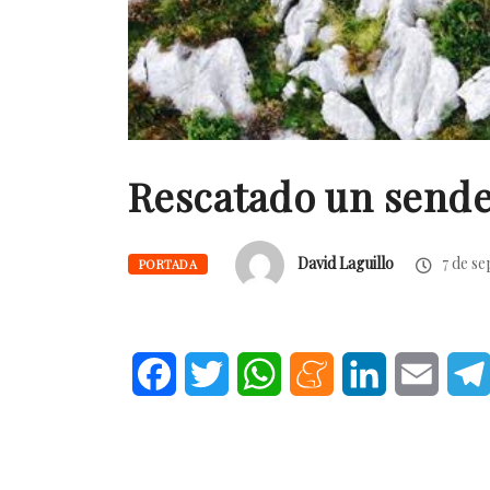
Rescatado un sender
David Laguillo
7 de se
PORTADA
Facebook
Twitter
WhatsApp
Meneame
LinkedIn
Email