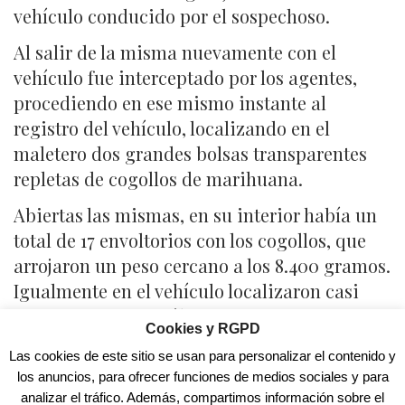
vehículo conducido por el sospechoso.
Al salir de la misma nuevamente con el
vehículo fue interceptado por los agentes,
procediendo en ese mismo instante al
registro del vehículo, localizando en el
maletero dos grandes bolsas transparentes
repletas de cogollos de marihuana.
Abiertas las mismas, en su interior había un
total de 17 envoltorios con los cogollos, que
arrojaron un peso cercano a los 8.400 gramos.
Igualmente en el vehículo localizaron casi
2.000 euros en metálico.
Cookies y RGPD
En un posterior registro a la vivienda objeto
Las cookies de este sitio se usan para personalizar el contenido y
de la investigación, además de verificarse un
los anuncios, para ofrecer funciones de medios sociales y para
analizar el tráfico. Además, compartimos información sobre el
supuesto delito de defraudación de fluido