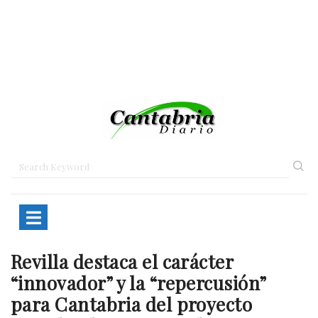
Revilla destaca el carácter
Home
Portada
Revilla destaca el…
“innovador” y la “repercusión”
para Cantabria del proyecto