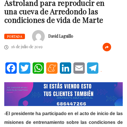
Astroland para reproducir en
una cueva de Arredondo las
condiciones de vida de Marte
David Laguillo
PORTADA
16 de julio de 2019
Facebook
Twitter
WhatsApp
Meneame
LinkedIn
Email
Telegram
.
-El presidente ha participado en el acto de inicio de las
misiones de entrenamiento sobre las condiciones de