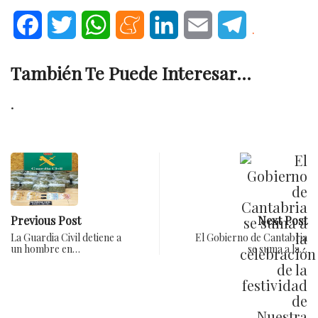
Facebook
Twitter
WhatsApp
Meneame
LinkedIn
Email
Telegram
.
También Te Puede Interesar...
.
Previous Post
Next Post
La Guardia Civil detiene a
El Gobierno de Cantabria
un hombre en…
se suma a la…