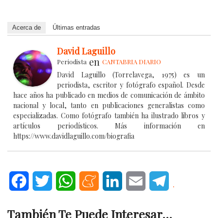
Acerca de
Últimas entradas
David Laguillo
en
Periodista
CANTABRIA DIARIO
David Laguillo (Torrelavega, 1975) es un
periodista, escritor y fotógrafo español. Desde
hace años ha publicado en medios de comunicación de ámbito
nacional y local, tanto en publicaciones generalistas como
especializadas. Como fotógrafo también ha ilustrado libros y
artículos periodísticos. Más información en
https://www.davidlaguillo.com/biografia
Facebook
Twitter
WhatsApp
Meneame
LinkedIn
Email
Telegram
.
También Te Puede Interesar...