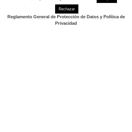
Rechazar
Reglamento General de Protección de Datos y Política de
Privacidad
Previous Post
Next Post
Cantabria tuvo un mes de
Revilla y Díaz Tezanos
diciembre entre los…
asisten a la fiesta…