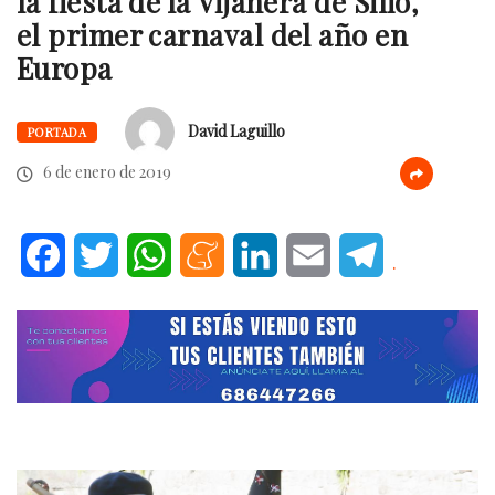
la fiesta de la Vijanera de Silió,
el primer carnaval del año en
Europa
David Laguillo
PORTADA
6 de enero de 2019
Facebook
Twitter
WhatsApp
Meneame
LinkedIn
Email
Telegram
.