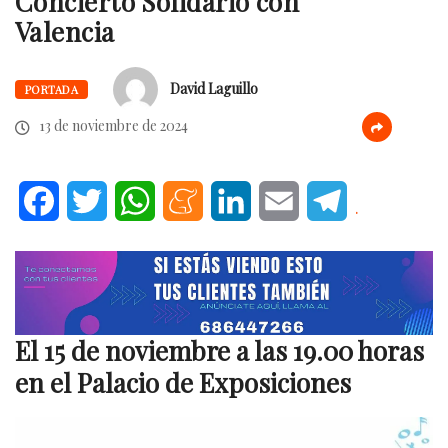
Concierto Solidario con
Valencia
David Laguillo
PORTADA
13 de noviembre de 2024
Facebook
Twitter
WhatsApp
Meneame
LinkedIn
Email
Telegram
.
El 15 de noviembre a las 19.00 horas
en el Palacio de Exposiciones