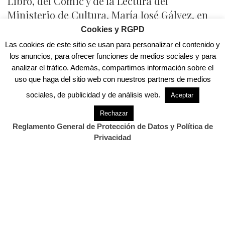
Libro, del Cómic y de la Lectura del
Ministerio de Cultura, María José Gálvez, en
un acto celebrado en el Auditorio Jorge
Cookies y RGPD
Semprún.
Las cookies de este sitio se usan para personalizar el contenido y
los anuncios, para ofrecer funciones de medios sociales y para
El jurado le ha otorgado el premio a este
analizar el tráfico. Además, compartimos información sobre el
autor por “su extraordinaria personalidad
uso que haga del sitio web con nuestros partners de medios
creadora, su lírica singular y su original
sociales, de publicidad y de análisis web.
Aceptar
narración. A su notabilísimo nivel como
Rechazar
poeta y ensayista, se une el ser uno de los
Reglamento General de Protección de Datos y Política de
grandes novelistas de nuestra lengua que
Privacidad
indaga en la condición humana desde las
perspectivas afectivas de unos sentimientos
profundos y contradictorios”.
Además, el jurado ha señalado que, en sus
creaciones, “muestra el mundo a través de la
construcción de un lenguaje en el que las