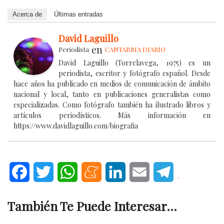
Acerca de
Últimas entradas
David Laguillo
en
Periodista
CANTABRIA DIARIO
David Laguillo (Torrelavega, 1975) es un
periodista, escritor y fotógrafo español. Desde
hace años ha publicado en medios de comunicación de ámbito
nacional y local, tanto en publicaciones generalistas como
especializadas. Como fotógrafo también ha ilustrado libros y
artículos periodísticos. Más información en
https://www.davidlaguillo.com/biografia
Facebook
Twitter
WhatsApp
Meneame
LinkedIn
Email
Telegram
.
También Te Puede Interesar...