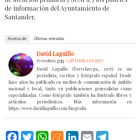
de información del Ayuntamiento de
Santander.
Acerca de
Últimas entradas
David Laguillo
en
Periodista
CANTABRIA DIARIO
David Laguillo (Torrelavega, 1975) es un
periodista, escritor y fotógrafo español. Desde
hace años ha publicado en medios de comunicación de ámbito
nacional y local, tanto en publicaciones generalistas como
especializadas. Como fotógrafo también ha ilustrado libros y
artículos periodísticos. Más información en
https://www.davidlaguillo.com/biografia
Facebook
Twitter
WhatsApp
Meneame
LinkedIn
Email
Telegram
.