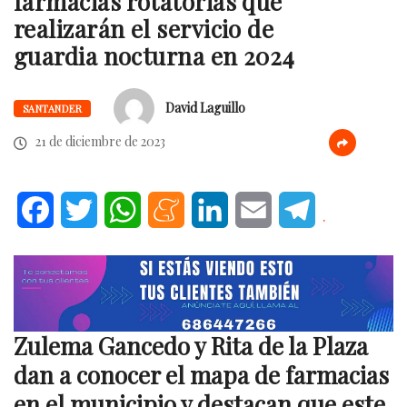
farmacias rotatorias que
realizarán el servicio de
guardia nocturna en 2024
David Laguillo
SANTANDER
21 de diciembre de 2023
Facebook
Twitter
WhatsApp
Meneame
LinkedIn
Email
Telegram
.
Zulema Gancedo y Rita de la Plaza
dan a conocer el mapa de farmacias
en el municipio y destacan que este