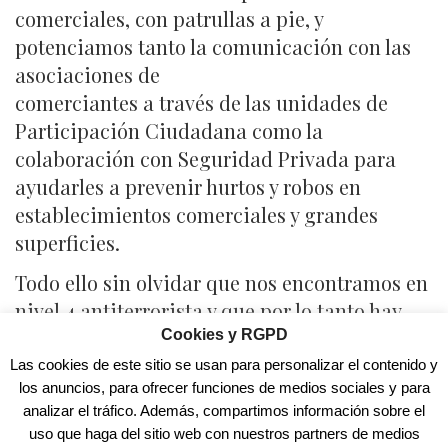
comerciales, con patrullas a pie, y
potenciamos tanto la comunicación con las
asociaciones de
comerciantes a través de las unidades de
Participación Ciudadana como la
colaboración con Seguridad Privada para
ayudarles a prevenir hurtos y robos en
establecimientos comerciales y grandes
superficies.
Todo ello sin olvidar que nos encontramos en
nivel 4 antiterrorista y que por lo tanto hay
reforzada la seguridad de ciertas
Cookies y RGPD
infraestructuras, edificios y zonas
Las cookies de este sitio se usan para personalizar el contenido y
los anuncios, para ofrecer funciones de medios sociales y para
estratégicas. Para ello se reforzarán las
analizar el tráfico. Además, compartimos información sobre el
unidades de seguridad ciudadana en la calle,
uso que haga del sitio web con nuestros partners de medios