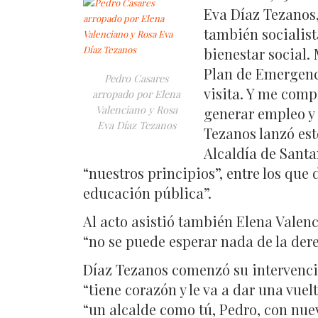
Eva Díaz Tezanos,
también socialist
bienestar social
Plan de Emergenci
Pedro Casares
visita. Y me comp
arropado por Elena
Valenciano y Rosa
generar empleo y 
Eva Díaz Tezanos
Tezanos lanzó es
Alcaldía de Santa
“nuestros principios”, entre los que d
educación pública”.
Al acto asistió también Elena Valen
“no se puede esperar nada de la der
Díaz Tezanos comenzó su intervenci
“tiene corazón y le va a dar una vuel
“un alcalde como tú, Pedro, con nuev