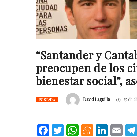
“Santander y Cantab
preocupen de los ci
bienestar social”, 
David Laguillo
25 de a
PORTADA
Facebook
Twitter
WhatsApp
Meneame
LinkedIn
Email