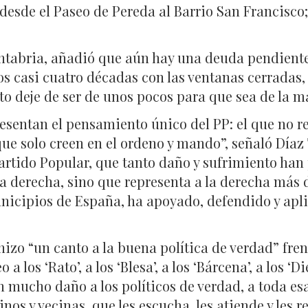
desde el Paseo de Pereda al Barrio San Francisco
antabria, añadió que aún hay una deuda pendient
s casi cuatro décadas con las ventanas cerradas, s
o deje de ser de unos pocos para que sea de la ma
sentan el pensamiento único del PP: el que no re
l que solo creen en el ordeno y mando”, señaló Dí
 Partido Popular, que tanto daño y sufrimiento ha
 la derecha, sino que representa a la derecha más
nicipios de España, ha apoyado, defendido y aplic
 hizo “un canto a la buena política de verdad” fre
 a los ‘Rato’, a los ‘Blesa’, a los ‘Bárcena’, a los
 mucho daño a los políticos de verdad, a toda es
inos y vecinas, que les escucha, les atiende y les 