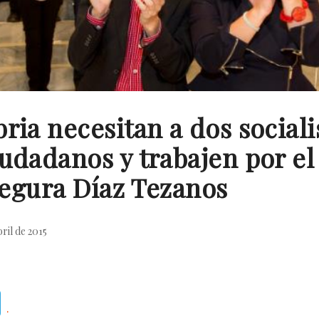
ria necesitan a dos sociali
udadanos y trabajen por el
asegura Díaz Tezanos
bril de 2015
Telegram
.