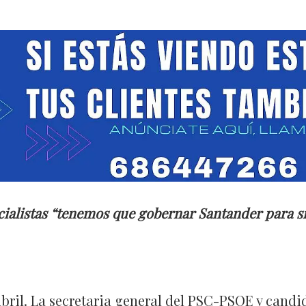
ialistas “tenemos que gobernar Santander para sit
abril. La secretaria general del PSC-PSOE y candi