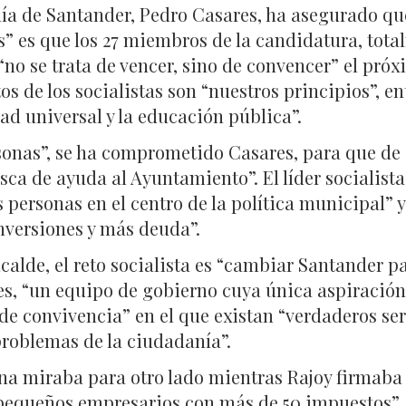
ldía de Santander, Pedro Casares, ha asegurado qu
” es que los 27 miembros de la candidatura, tota
no se trata de vencer, sino de convencer” el próx
 de los socialistas son “nuestros principios”, en
idad universal y la educación pública”.
rsonas”, se ha comprometido Casares, para que de
usca de ayuda al Ayuntamiento”. El líder socialis
personas en el centro de la política municipal” y 
versiones y más deuda”.
alde, el reto socialista es “cambiar Santander pa
s, “un equipo de gobierno cuya única aspiración s
e convivencia” en el que existan “verdaderos ser
problemas de la ciudadanía”.
na miraba para otro lado mientras Rajoy firmaba
y pequeños empresarios con más de 50 impuestos”.