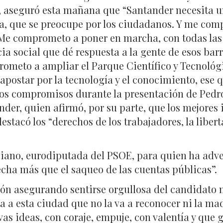
 aseguró esta mañana que “Santander necesita un
a, que se preocupe por los ciudadanos. Y me comp
. Me comprometo a poner en marcha, con todas la
a social que dé respuesta a la gente de esos barr
rometo a ampliar el Parque Científico y Tecnológi
apostar por la tecnología y el conocimiento, ese q
tos compromisos durante la presentación de Pedr
nder, quien afirmó, por su parte, que los mejores 
estacó los “derechos de los trabajadores, la libert
ciano, eurodiputada del PSOE, para quien ha adve
echa más que el saqueo de las cuentas públicas”.
ón asegurando sentirse orgullosa del candidato 
ta a esta ciudad que no la va a reconocer ni la ma
as ideas, con coraje, empuje, con valentía y que 