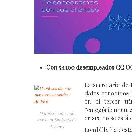
Con 54.100 desempleados CC OO c
La secretaria de
datos conocidos 
en el tercer tr
“categóricamente
Manifestación 1 de
crisis, no se está
mayo en Santander /
Archivo
Lombilla ha dest