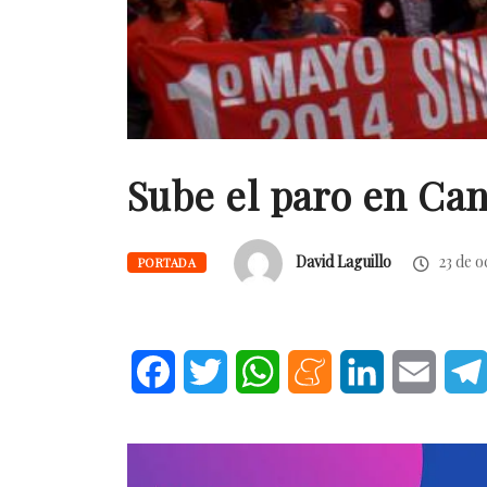
Sube el paro en Can
David Laguillo
23 de o
PORTADA
Facebook
Twitter
WhatsApp
Meneame
LinkedIn
Email