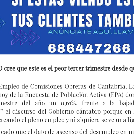
ree que este es el peor tercer trimestre desde q
 Empleo de Comisiones Obreras de Cantabria, La
hoy de la Encuesta de Población Activa (EPA) do
imestre del año un 0,61%, frente a la baja
” el discurso del Gobierno cántabro porque en l
 creando el pleno empleo y ni siquiera se ve una l
acado que el dato de ascenso del desempleo en nu