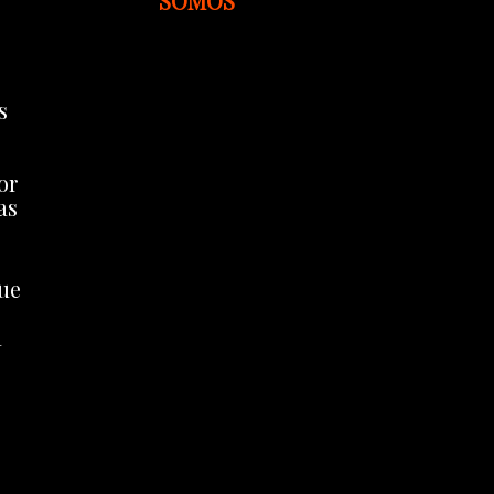
SOMOS
s
or
as
que
á