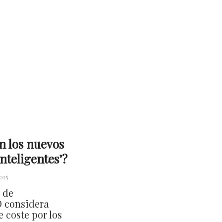
n los nuevos
inteligentes’?
2015
 de
 considera
 coste por los