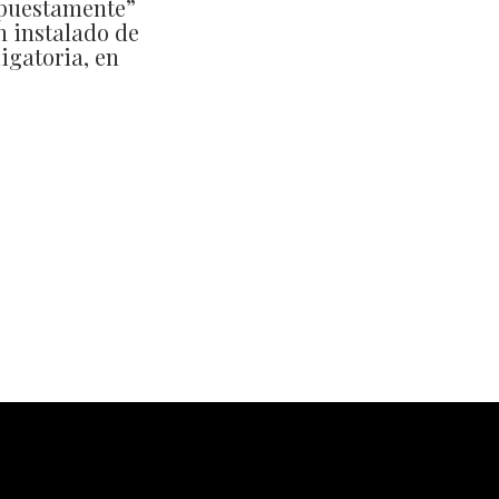
upuestamente”
n instalado de
igatoria, en