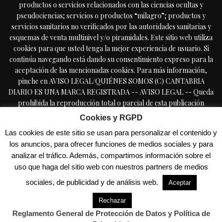
productos o servicios relacionados con las ciencias ocultas y
pseudociencias; servicios o productos “milagro”; productos y
servicios sanitarios no verificados por las autoridades sanitarias y
esquemas de venta multinivel y/o piramidales. Este sitio web utiliza
cookies para que usted tenga la mejor experiencia de usuario. Si
continúa navegando está dando su consentimiento expreso para la
aceptación de las mencionadas cookies. Para más información,
pinche en AVISO LEGAL/QUIÉNES SOMOS (C) CANTABRIA
DIARIO ES UNA MARCA REGISTRADA -- AVISO LEGAL -- Queda
prohibida la reproducción total o parcial de esta publicación
periódica, por cualquier medio o procedimiento, sin tener la
Cookies y RGPD
autorización previa, expresa y por escrito del editor, incluyendo el
Las cookies de este sitio se usan para personalizar el contenido y
uso directa o indirectamente comercial en forma de reseñas,
los anuncios, para ofrecer funciones de medios sociales y para
resúmenes, o extractos de prensa, a lo que se manifiesta oposición
analizar el tráfico. Además, compartimos información sobre el
expresa. Copyright © 2009-2025 CantabriaDiario.com Cantabria
uso que haga del sitio web con nuestros partners de medios
Diario es una marca registrada - TODOS LOS DERECHOS
RESERVADOS - - PROHIBIDA LA REPRODUCCIÓN SIN
sociales, de publicidad y de análisis web.
Aceptar
PERMISO PREVIO - Reglamento General de Protección de Datos /
Política de Privacidad
Rechazar
Reglamento General de Protección de Datos y Política de