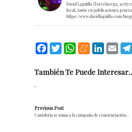
David Laguillo (Torrelavega, 1975) 
local, tanto en publicaciones gener
https://www.davidlaguillo.com/biog
Facebook
Twitter
WhatsApp
Meneame
LinkedIn
Email
También Te Puede Interesar..
.
Previous Post
Cantabria se suma a la campaña de concienciación…