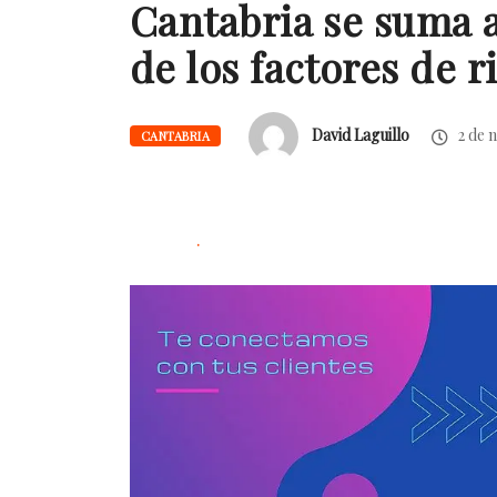
Cantabria se suma 
de los factores de r
David Laguillo
2 de 
CANTABRIA
.