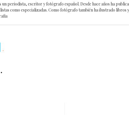
es un periodista, escritor y fotógrafo español. Desde hace años ha publi
alistas como especializadas. Como fotógrafo también ha ilustrado libros y
rafia
Telegram
.
.