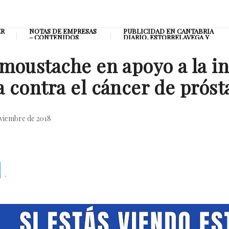
ER
NOTAS DE EMPRESAS
PUBLICIDAD EN CANTABRIA
– CONTENIDOS
DIARIO, ESTORRELAVEGA Y
PATROCINADOS
CANTABRIA RADIO
moustache en apoyo a la in
 contra el cáncer de prósta
viembre de 2018
Telegram
.