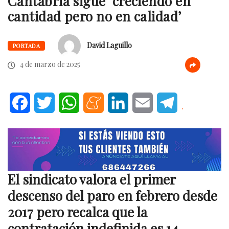
Cantabria sigue ‘creciendo en
cantidad pero no en calidad’
David Laguillo
PORTADA
4 de marzo de 2025
Facebook
Twitter
WhatsApp
Meneame
LinkedIn
Email
Telegram
.
El sindicato valora el primer
descenso del paro en febrero desde
2017 pero recalca que la
contratación indefinida es 14