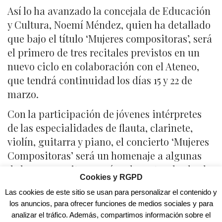
Así lo ha avanzado la concejala de Educación
y Cultura, Noemí Méndez, quien ha detallado
que bajo el título ‘Mujeres compositoras’, será
el primero de tres recitales previstos en un
nuevo ciclo en colaboración con el Ateneo,
que tendrá continuidad los días 15 y 22 de
marzo.
Con la participación de jóvenes intérpretes
de las especialidades de flauta, clarinete,
violín, guitarra y piano, el concierto ‘Mujeres
Compositoras’ será un homenaje a algunas
de las compositoras más relevantes desde el
Cookies y RGPD
siglo XVIII hasta nuestros días.
Las cookies de este sitio se usan para personalizar el contenido y
Los jóvenes músicos interpretarán obras de
los anuncios, para ofrecer funciones de medios sociales y para
Emilie Zumsteeg, Clara Schumann, Laura
analizar el tráfico. Además, compartimos información sobre el