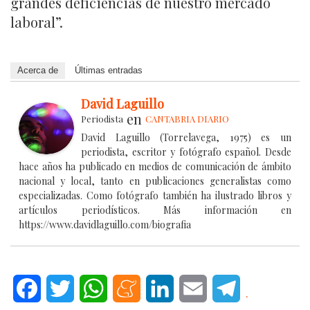
grandes deficiencias de nuestro mercado
laboral”.
Acerca de
Últimas entradas
David Laguillo
en
Periodista
CANTABRIA DIARIO
David Laguillo (Torrelavega, 1975) es un
periodista, escritor y fotógrafo español. Desde
hace años ha publicado en medios de comunicación de ámbito
nacional y local, tanto en publicaciones generalistas como
especializadas. Como fotógrafo también ha ilustrado libros y
artículos periodísticos. Más información en
https://www.davidlaguillo.com/biografia
Facebook
Twitter
WhatsApp
Meneame
LinkedIn
Email
Telegram
.