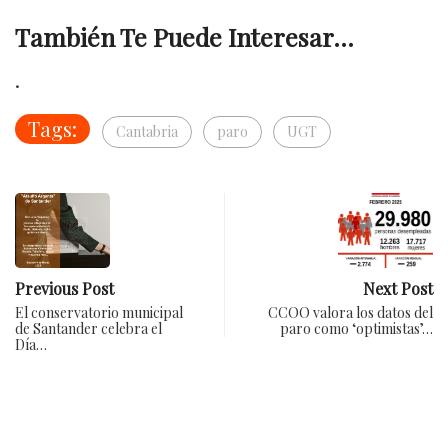
También Te Puede Interesar...
.
Tags:
Cantabria
paro
UGT
Previous Post
Next Post
El conservatorio municipal
CCOO valora los datos del
de Santander celebra el
paro como ‘optimistas’…
Día…