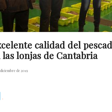
xcelente calidad del pescad
 las lonjas de Cantabria
 diciembre de 2019
Telegram
.