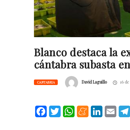
Blanco destaca la e
cántabra subasta en
David Laguillo
16 de
CANTABRIA
Facebook
Twitter
WhatsApp
Meneame
LinkedIn
Email