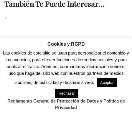
También Te Puede Interesar...
.
Previous Post
Next Post
Cookies y RGPD
Fallece un joven motorista
Cantabria, sede mundial
Las cookies de este sitio se usan para personalizar el contenido y
en un accidente de…
de la medicina intensiva
los anuncios, para ofrecer funciones de medios sociales y para
analizar el tráfico. Además, compartimos información sobre el
uso que haga del sitio web con nuestros partners de medios
sociales, de publicidad y de análisis web.
Aceptar
Rechazar
Reglamento General de Protección de Datos y Política de
Privacidad