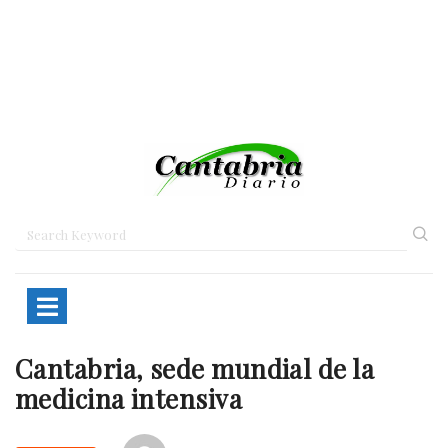
Cantabria, sede mundial de la
Home
Cantabria
Cantabria, sede mundial…
medicina intensiva