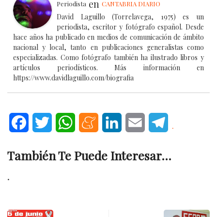
en
Periodista
CANTABRIA DIARIO
David Laguillo (Torrelavega, 1975) es un
periodista, escritor y fotógrafo español. Desde
hace años ha publicado en medios de comunicación de ámbito
nacional y local, tanto en publicaciones generalistas como
especializadas. Como fotógrafo también ha ilustrado libros y
artículos periodísticos. Más información en
https://www.davidlaguillo.com/biografia
Facebook
Twitter
WhatsApp
Meneame
LinkedIn
Email
Telegram
.
También Te Puede Interesar...
.