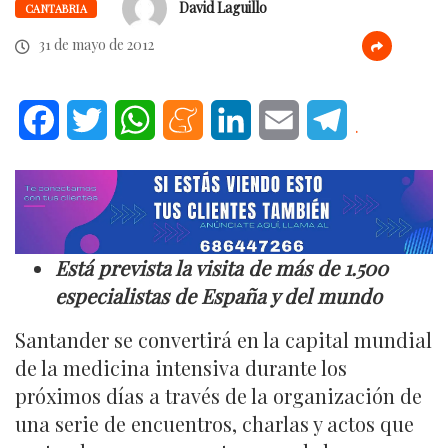
David Laguillo
CANTABRIA
31 de mayo de 2012
Facebook
Twitter
WhatsApp
Meneame
LinkedIn
Email
Telegram
.
Está prevista la visita de más de 1.500
especialistas de España y del mundo
Santander se convertirá en la capital mundial
de la medicina intensiva durante los
próximos días a través de la organización de
una serie de encuentros, charlas y actos que