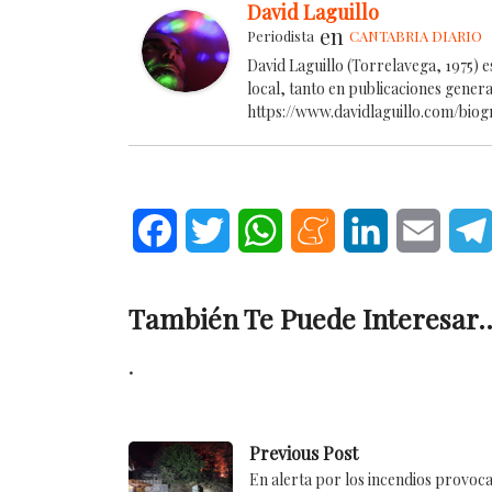
David Laguillo
en
Periodista
CANTABRIA DIARIO
David Laguillo (Torrelavega, 1975) 
local, tanto en publicaciones gener
https://www.davidlaguillo.com/biog
Facebook
Twitter
WhatsApp
Meneame
LinkedIn
Email
También Te Puede Interesar..
.
Previous Post
En alerta por los incendios provoc