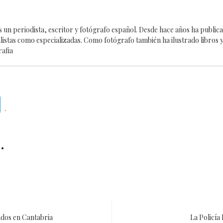
es un periodista, escritor y fotógrafo español. Desde hace años ha publi
alistas como especializadas. Como fotógrafo también ha ilustrado libros y
rafia
Telegram
.
.
ados en Cantabria
La Policía