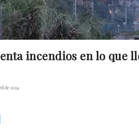
enta incendios en lo que 
ril de 2024
Telegram
.