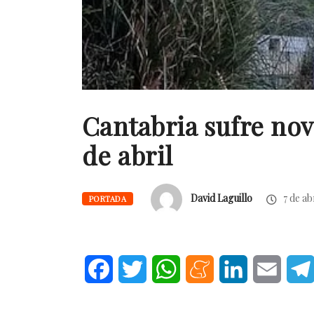
Cantabria sufre nov
de abril
David Laguillo
7 de ab
PORTADA
Facebook
Twitter
WhatsApp
Meneame
LinkedIn
Email