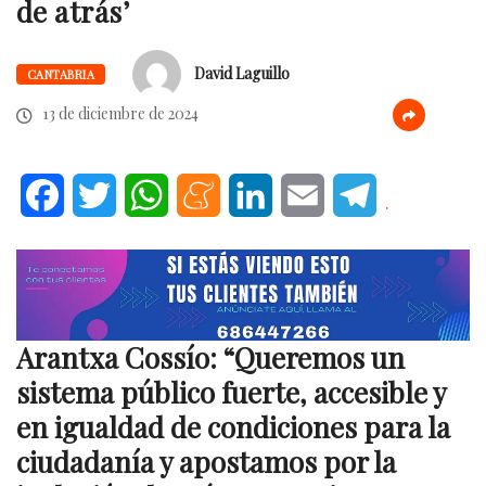
de atrás’
David Laguillo
CANTABRIA
13 de diciembre de 2024
Facebook
Twitter
WhatsApp
Meneame
LinkedIn
Email
Telegram
.
Arantxa Cossío: “Queremos un
sistema público fuerte, accesible y
en igualdad de condiciones para la
ciudadanía y apostamos por la