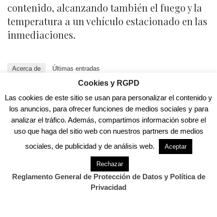
contenido, alcanzando también el fuego y la
temperatura a un vehículo estacionado en las
inmediaciones.
Acerca de
Últimas entradas
Cookies y RGPD
David Laguillo
Las cookies de este sitio se usan para personalizar el contenido y
en
Periodista
CANTABRIA DIARIO
los anuncios, para ofrecer funciones de medios sociales y para
David Laguillo (Torrelavega, 1975) es un
analizar el tráfico. Además, compartimos información sobre el
periodista, escritor y fotógrafo español. Desde
uso que haga del sitio web con nuestros partners de medios
hace años ha publicado en medios de comunicación de ámbito
nacional y local, tanto en publicaciones generalistas como
sociales, de publicidad y de análisis web.
Aceptar
especializadas. Como fotógrafo también ha ilustrado libros y
Rechazar
artículos periodísticos. Más información en
https://www.davidlaguillo.com/biografia
Reglamento General de Protección de Datos y Política de
Privacidad