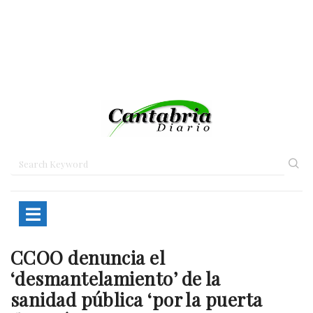
CCOO denuncia el
Home
Cantabria
CCOO denuncia el…
‘desmantelamiento’ de la
sanidad pública ‘por la puerta