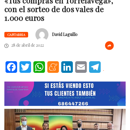
«Tus compras en Torrelavega»,
con el sorteo de dos vales de
1.000 euros
David Laguillo
CANTABRIA
28 de abril de 2022
Facebook
Twitter
WhatsApp
Meneame
LinkedIn
Email
Telegram
.