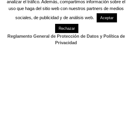
analizar el tráfico. Además, compartimos información sobre el
del C.D. Barquereño.
uso que haga del sitio web con nuestros partners de medios
sociales, de publicidad y de análisis web.
Sábado 30 de abril
Aceptar
Rechazar
17.00 H I Travesía Popular en Paddle Surf por
Reglamento General de Protección de Datos y Política de
la ría de San Vicente.
Privacidad
18.00 H En el Paseo Antonio Garelly animada
Master Class solidaria a favor de la
asociación Duchenne Parent España Projet.
21.00 H Romería y verbena amenizadas por la
gran ORQUESTA ESPECTÁCULO “SUPER
HOLLYWOOD y Disco Móvil.
22.00 H FUEGOS ARTIFICIALES desde el
Castillo del Rey.
Domingo 1 de mayo