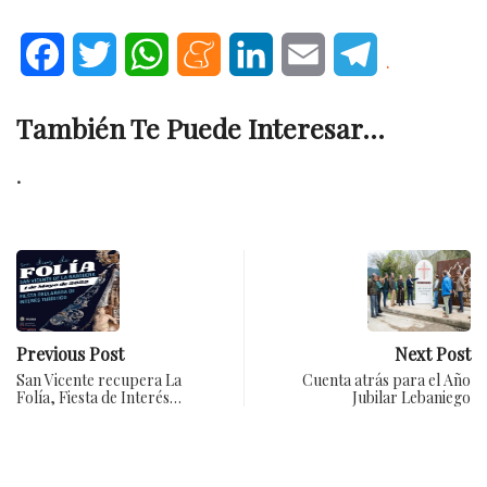
Facebook
Twitter
WhatsApp
Meneame
LinkedIn
Email
Telegram
.
También Te Puede Interesar...
.
Previous Post
Next Post
San Vicente recupera La
Cuenta atrás para el Año
Folía, Fiesta de Interés…
Jubilar Lebaniego