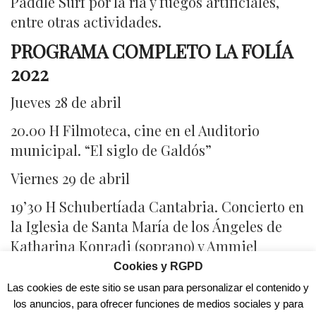
Paddle Surf por la ría y fuegos artificiales,
entre otras actividades.
PROGRAMA COMPLETO LA FOLÍA
2022
Jueves 28 de abril
20.00 H Filmoteca, cine en el Auditorio
municipal. “El siglo de Galdós”
Viernes 29 de abril
19’30 H Schubertíada Cantabria. Concierto en
la Iglesia de Santa María de los Ángeles de
Katharina Konradi (soprano) y Ammiel
Bushakevitz (piano).
Cookies y RGPD
Las cookies de este sitio se usan para personalizar el contenido y
22.00 H Concierto de la banda CIANURO
los anuncios, para ofrecer funciones de medios sociales y para
EXPRESS con la presentación de la canción