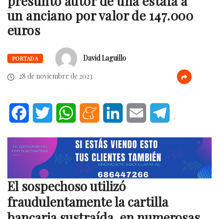
presunto autor de una estafa a
un anciano por valor de 147.000
euros
David Laguillo
PORTADA
28 de noviembre de 2023
Facebook
Twitter
WhatsApp
Meneame
LinkedIn
Email
Telegram
.
El sospechoso utilizó
fraudulentamente la cartilla
bancaria sustraída, en numerosas