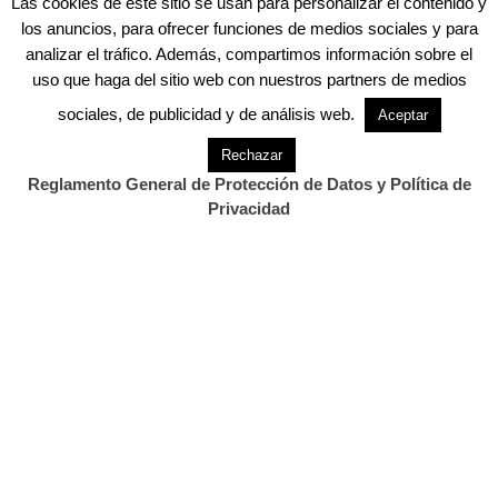
Las cookies de este sitio se usan para personalizar el contenido y
los anuncios, para ofrecer funciones de medios sociales y para
analizar el tráfico. Además, compartimos información sobre el
.
uso que haga del sitio web con nuestros partners de medios
También Te Puede Interesar...
sociales, de publicidad y de análisis web.
Aceptar
.
Rechazar
Reglamento General de Protección de Datos y Política de
Privacidad
Previous Post
Next Post
Santander acogerá una
Detenido en Monte como
manifestación en
presunto autor de una…
solidaridad con Palestina