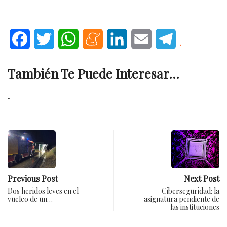
Facebook
Twitter
WhatsApp
Meneame
LinkedIn
Email
Telegram
.
También Te Puede Interesar...
.
Previous Post
Next Post
Dos heridos leves en el
Ciberseguridad: la
vuelco de un…
asignatura pendiente de
las instituciones