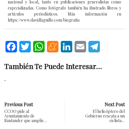
nacional y local, tanto en publicaciones generalistas como
especializadas. Como fotógrafo también ha ilustrado libros y
artículos periodísticos. Más información en
https://www.davidlaguillo.com/biografia
Facebook
Twitter
WhatsApp
Meneame
LinkedIn
Email
Telegram
.
También Te Puede Interesar...
.
Previous Post
Next Post
CCOO pide al
El helicóptero del
Ayuntamiento de
Gobierno rescata a un
Santander que amplíe…
ciclista…