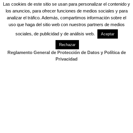
Las cookies de este sitio se usan para personalizar el contenido y
Previous Post
Next Post
los anuncios, para ofrecer funciones de medios sociales y para
Presentada la nueva
Dos detenidos por robo
temporada del Palacio de
con fuerza en una…
analizar el tráfico. Además, compartimos información sobre el
Festivales…
uso que haga del sitio web con nuestros partners de medios
sociales, de publicidad y de análisis web.
Aceptar
Rechazar
Reglamento General de Protección de Datos y Política de
Privacidad