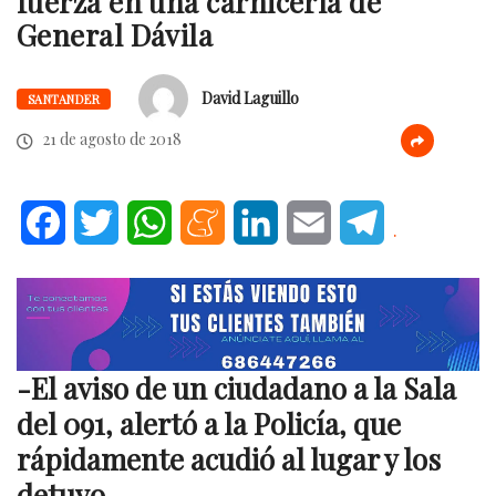
fuerza en una carnicería de
General Dávila
David Laguillo
SANTANDER
21 de agosto de 2018
Facebook
Twitter
WhatsApp
Meneame
LinkedIn
Email
Telegram
.
-El aviso de un ciudadano a la Sala
del 091, alertó a la Policía, que
rápidamente acudió al lugar y los
detuvo