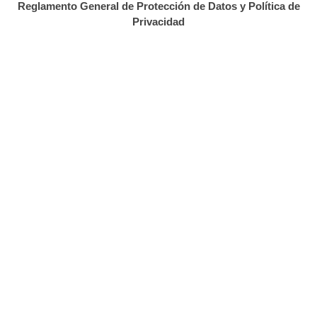
Reglamento General de Protección de Datos y Política de
CONTACTO
Privacidad
Twitter.com/cantabriadiario
Facebook.com/cantabriadiario
Información General:
info@estorrelavega.com
Notas de prensa y convocatorias:
noticias@cantabriadiario.com
Publicidad:
publicidad@estorrelavega.com
Lunes a viernes (de 9.00 a 14.00 y de 16.00 a
19.00 horas)
Teléfono: 686447266
POLÍTICA DE PUBLICIDAD