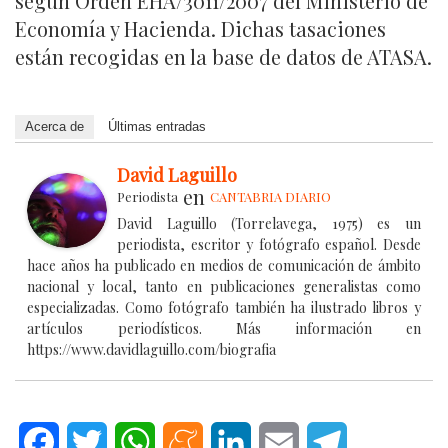
según Orden EHA/3011/2007 del Ministerio de
Economía y Hacienda. Dichas tasaciones
están recogidas en la base de datos de ATASA.
Acerca de
Últimas entradas
David Laguillo
en
Periodista
CANTABRIA DIARIO
David Laguillo (Torrelavega, 1975) es un
periodista, escritor y fotógrafo español. Desde
hace años ha publicado en medios de comunicación de ámbito
nacional y local, tanto en publicaciones generalistas como
especializadas. Como fotógrafo también ha ilustrado libros y
artículos periodísticos. Más información en
https://www.davidlaguillo.com/biografia
Facebook
Twitter
WhatsApp
Meneame
LinkedIn
Email
Telegram