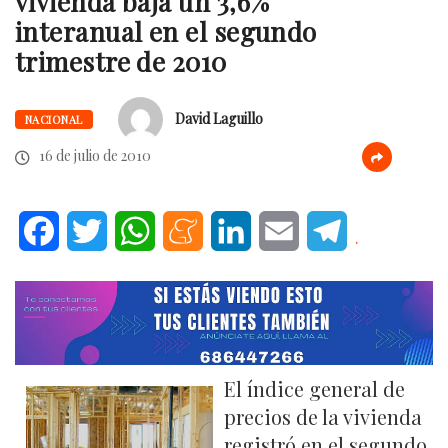
vivienda baja un 3,6%
interanual en el segundo
trimestre de 2010
David Laguillo
NACIONAL
16 de julio de 2010
Facebook
Twitter
WhatsApp
Meneame
LinkedIn
Email
Telegram
.
El índice general de
precios de la vivienda
registró en el segundo