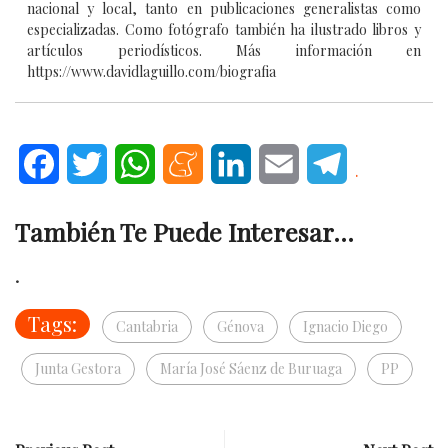
nacional y local, tanto en publicaciones generalistas como
especializadas. Como fotógrafo también ha ilustrado libros y
artículos periodísticos. Más información en
https://www.davidlaguillo.com/biografia
Facebook
Twitter
WhatsApp
Meneame
LinkedIn
Email
Telegram
.
También Te Puede Interesar...
.
Tags:
Cantabria
Génova
Ignacio Diego
Junta Gestora
María José Sáenz de Buruaga
PP