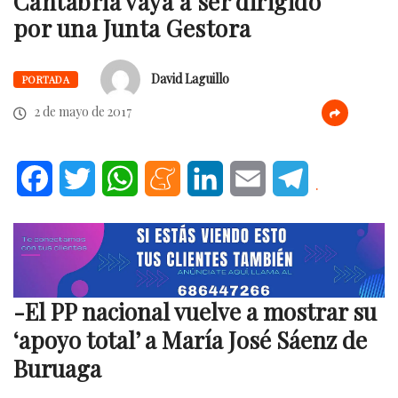
Cantabria vaya a ser dirigido
por una Junta Gestora
David Laguillo
PORTADA
2 de mayo de 2017
Facebook
Twitter
WhatsApp
Meneame
LinkedIn
Email
Telegram
.
-El PP nacional vuelve a mostrar su
‘apoyo total’ a María José Sáenz de
Buruaga