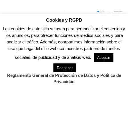
Previous Post
Cookies y RGPD
La APC celebra el Día
Mundial de la…
Las cookies de este sitio se usan para personalizar el contenido y
los anuncios, para ofrecer funciones de medios sociales y para
Next Post
analizar el tráfico. Además, compartimos información sobre el
Génova niega que el PP de
uso que haga del sitio web con nuestros partners de medios
Cantabria vaya…
sociales, de publicidad y de análisis web.
Aceptar
Rechazar
Reglamento General de Protección de Datos y Política de
Privacidad