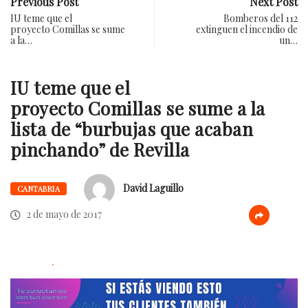
Previous Post
Next Post
IU teme que el
Bomberos del 112
proyecto Comillas se sume
extinguen el incendio de
a la…
un…
IU teme que el
proyecto Comillas se sume a la
lista de “burbujas que acaban
pinchando” de Revilla
David Laguillo
CANTABRIA
2 de mayo de 2017
.