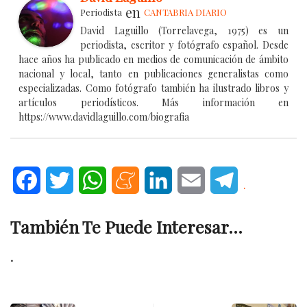
en
Periodista
CANTABRIA DIARIO
David Laguillo (Torrelavega, 1975) es un
periodista, escritor y fotógrafo español. Desde
hace años ha publicado en medios de comunicación de ámbito
nacional y local, tanto en publicaciones generalistas como
especializadas. Como fotógrafo también ha ilustrado libros y
artículos periodísticos. Más información en
https://www.davidlaguillo.com/biografia
Facebook
Twitter
WhatsApp
Meneame
LinkedIn
Email
Telegram
.
También Te Puede Interesar...
.