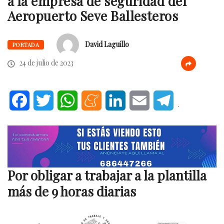
a la empresa de seguridad del
Aeropuerto Seve Ballesteros
David Laguillo
PORTADA
24 de julio de 2023
Facebook
Twitter
WhatsApp
Meneame
LinkedIn
Email
Telegram
.
Por obligar a trabajar a la plantilla
más de 9 horas diarias