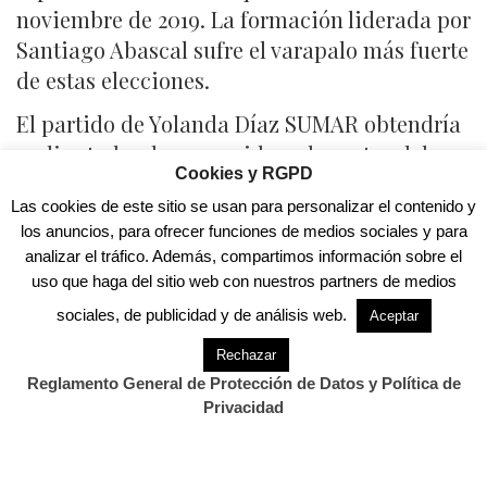
noviembre de 2019. La formación liderada por
Santiago Abascal sufre el varapalo más fuerte
de estas elecciones.
El partido de Yolanda Díaz SUMAR obtendría
31 diputados, lo que unidos a los votos del
Cookies y RGPD
PSOE no serían suficientes para repetir el
Las cookies de este sitio se usan para personalizar el contenido y
gobierno de coalición y haría necesario a
los anuncios, para ofrecer funciones de medios sociales y para
Pedro Sánchez buscar más alianzas con
analizar el tráfico. Además, compartimos información sobre el
partidos independentistas.
uso que haga del sitio web con nuestros partners de medios
sociales, de publicidad y de análisis web.
Aceptar
Acerca de
Últimas entradas
Rechazar
Reglamento General de Protección de Datos y Política de
David Laguillo
Privacidad
en
Periodista
CANTABRIA DIARIO
David Laguillo (Torrelavega, 1975) es un
periodista, escritor y fotógrafo español. Desde