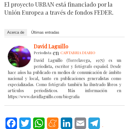
El proyecto URBAN está financiado por la
Unión Europea a través de fondos FEDER.
Acerca de
Últimas entradas
David Laguillo
en
Periodista
CANTABRIA DIARIO
David Laguillo (Torrelavega, 1975) es un
periodista, escritor y fotógrafo español. Desde
hace años ha publicado en medios de comunicación de ámbito
nacional y local, tanto en publicaciones generalistas como
especializadas. Como fotógrafo también ha ilustrado libros y
artículos periodísticos. Más información en
https://www.davidlaguillo.com/biografia
Facebook
Twitter
WhatsApp
Meneame
LinkedIn
Email
Telegram
.