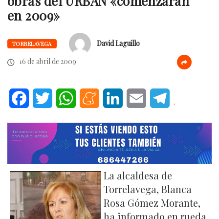
obras del URBAN «comenzarán
en 2009»
David Laguillo
TORRELAVEGA
16 de abril de 2009
Facebook
Twitter
WhatsApp
Meneame
LinkedIn
Email
Telegram
.
La alcaldesa de
Torrelavega, Blanca
Rosa Gómez Morante,
ha informado en rueda