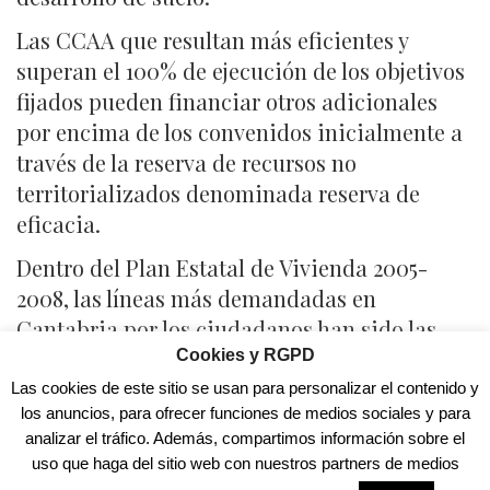
Las CCAA que resultan más eficientes y
superan el 100% de ejecución de los objetivos
fijados pueden financiar otros adicionales
por encima de los convenidos inicialmente a
través de la reserva de recursos no
territorializados denominada reserva de
eficacia.
Dentro del Plan Estatal de Vivienda 2005-
2008, las líneas más demandadas en
Cantabria por los ciudadanos han sido las
ayudas a inquilinos y para rehabilitación de
Cookies y RGPD
viviendas. En el primer caso, se han
Las cookies de este sitio se usan para personalizar el contenido y
los anuncios, para ofrecer funciones de medios sociales y para
concedido 2.473 ayudas, un 309% de los
analizar el tráfico. Además, compartimos información sobre el
objetivos convenidos.
uso que haga del sitio web con nuestros partners de medios