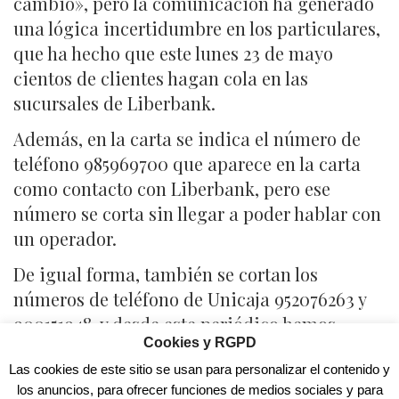
cambio», pero la comunicación ha generado
una lógica incertidumbre en los particulares,
que ha hecho que este lunes 23 de mayo
cientos de clientes hagan cola en las
sucursales de Liberbank.
Además, en la carta se indica el número de
teléfono 985969700 que aparece en la carta
como contacto con Liberbank, pero ese
número se corta sin llegar a poder hablar con
un operador.
De igual forma, también se cortan los
números de teléfono de Unicaja 952076263 y
900151948, y desde este periódico hemos
Cookies y RGPD
probado unas cinco veces en los tres teléfonos
disponibles facilitados por la entidad
Las cookies de este sitio se usan para personalizar el contenido y
los anuncios, para ofrecer funciones de medios sociales y para
bancaria, sin conseguir hablar con nadie ni