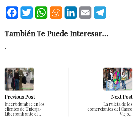
Facebook
Twitter
WhatsApp
Meneame
LinkedIn
Email
Telegram
.
También Te Puede Interesar...
.
Previous Post
Next Post
Incertidumbre en los
La ruleta de los
clientes de Unicaja-
comerciantes del Casco
Liberbank ante el…
Viejo…