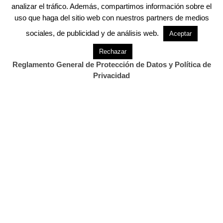
analizar el tráfico. Además, compartimos información sobre el
resolver ninguna duda.
uso que haga del sitio web con nuestros partners de medios
sociales, de publicidad y de análisis web.
Aceptar
Acerca de
Últimas entradas
Rechazar
Reglamento General de Protección de Datos y Política de
David Laguillo
Privacidad
en
Periodista
CANTABRIA DIARIO
David Laguillo (Torrelavega, 1975) es un
periodista, escritor y fotógrafo español. Desde
hace años ha publicado en medios de comunicación de ámbito
nacional y local, tanto en publicaciones generalistas como
especializadas. Como fotógrafo también ha ilustrado libros y
artículos periodísticos. Más información en
https://www.davidlaguillo.com/biografia
.