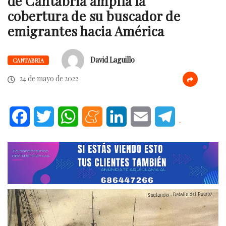
de Cantabria amplía la
cobertura de su buscador de
emigrantes hacia América
David Laguillo
CANTABRIA
24 de mayo de 2022
Facebook
Twitter
WhatsApp
Meneame
LinkedIn
Email
Telegram
.