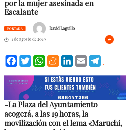
por la mujer asesinada en
Escalante
David Laguillo
PORTADA
1 de agosto de 2019
Facebook
Twitter
WhatsApp
Meneame
LinkedIn
Email
Telegram
.
-La Plaza del Ayuntamiento
acogerá, a las 19 horas, la
movilización con el lema «Maruchi,