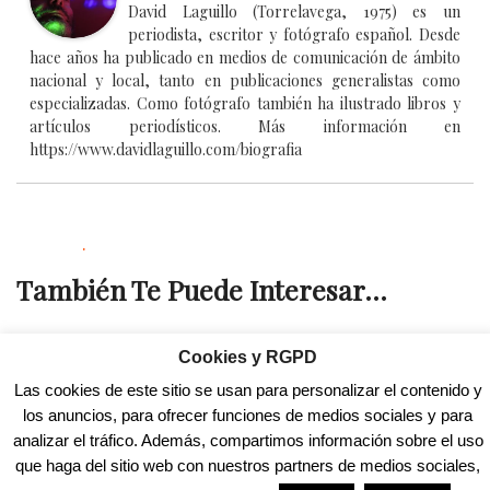
David Laguillo (Torrelavega, 1975) es un
periodista, escritor y fotógrafo español. Desde
hace años ha publicado en medios de comunicación de ámbito
nacional y local, tanto en publicaciones generalistas como
especializadas. Como fotógrafo también ha ilustrado libros y
artículos periodísticos. Más información en
https://www.davidlaguillo.com/biografia
.
También Te Puede Interesar...
.
Cookies y RGPD
Las cookies de este sitio se usan para personalizar el contenido y
los anuncios, para ofrecer funciones de medios sociales y para
Previous Post
Next Post
analizar el tráfico. Además, compartimos información sobre el uso
Tráfico pone en marcha la
La Comisión 8 de Marzo
que haga del sitio web con nuestros partners de medios sociales,
II Operación especial…
convoca esta tarde…