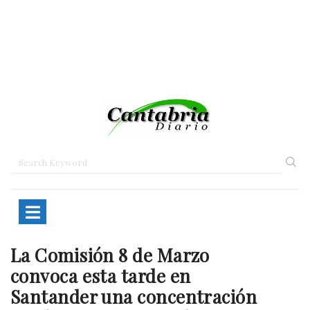
La Comisión 8 de Marzo
Home
Portada
La Comisión 8…
convoca esta tarde en
Santander una concentración