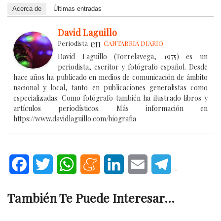
Acerca de
Últimas entradas
David Laguillo
en
Periodista
CANTABRIA DIARIO
David Laguillo (Torrelavega, 1975) es un
periodista, escritor y fotógrafo español. Desde
hace años ha publicado en medios de comunicación de ámbito
nacional y local, tanto en publicaciones generalistas como
especializadas. Como fotógrafo también ha ilustrado libros y
artículos periodísticos. Más información en
https://www.davidlaguillo.com/biografia
Facebook
Twitter
WhatsApp
Meneame
LinkedIn
Email
Telegram
.
También Te Puede Interesar...
.