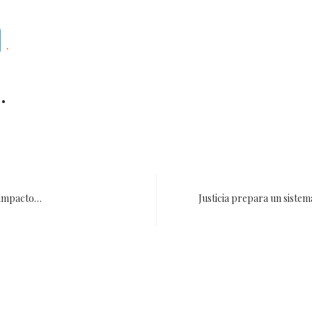
Telegram
.
.
e impacto…
Justicia prepara un siste