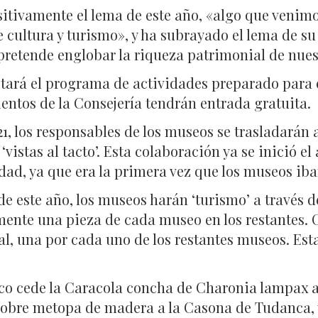
ositivamente el lema de este año, «algo que veni
 cultura y turismo», y ha subrayado el lema de su
retende englobar la riqueza patrimonial de nuest
votará el programa de actividades preparado para 
ientos de la Consejería tendrán entrada gratuita.
1, los responsables de los museos se trasladarán a
istas al tacto’. Esta colaboración ya se inició el 
d, ya que era la primera vez que los museos iban 
e este año, los museos harán ‘turismo’ a través d
mente una pieza de cada museo en los restantes.
l, una por cada uno de los restantes museos. Esta
co cede la Caracola concha de Charonia lampax a
obre metopa de madera a la Casona de Tudanca, y 