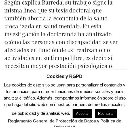
Según explica Barreda, su trabajo sigue la
misma línea que su tesis doctoral que
también aborda la economía de la salud
«focalizada en salud mental». En esta
investigación la doctoranda ha analizado
«cómo las personas con discapacidad se ven
afectadas en función de «si realizan o no
actividades en su tiempo libre, es decir, si
necesitan mayor prestación psicológica o
no».
Cookies y RGPD
Los resultados que se han obtenido, apunta,
Las cookies de este sitio se usan para personalizar el contenido y
los anuncios, para ofrecer funciones de medios sociales y para
«son evidentes y demuestran que sí que se
analizar el tráfico. Además, compartimos información sobre el uso
necesita mayor atención psicológica cuando
que haga del sitio web con nuestros partners de medios sociales,
no se realiza actividad en el tiempo libre». El
de publicidad y de análisis web.
Aceptar
Rechazar
objetivo de este análisis es, según la
Reglamento General de Protección de Datos y Política de
investigadora, «aportar mayor información