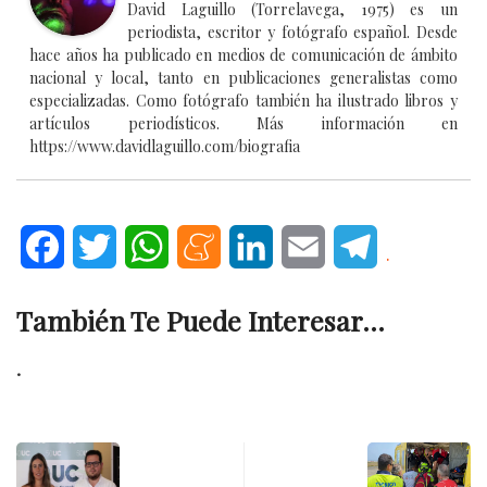
David Laguillo (Torrelavega, 1975) es un
periodista, escritor y fotógrafo español. Desde
hace años ha publicado en medios de comunicación de ámbito
nacional y local, tanto en publicaciones generalistas como
especializadas. Como fotógrafo también ha ilustrado libros y
artículos periodísticos. Más información en
https://www.davidlaguillo.com/biografia
Facebook
Twitter
WhatsApp
Meneame
LinkedIn
Email
Telegram
.
También Te Puede Interesar...
.