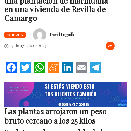
una plantación de marihuana
en una vivienda de Revilla de
Camargo
David Laguillo
PORTADA
9 de agosto de 2023
Facebook
Twitter
WhatsApp
Meneame
LinkedIn
Email
Telegram
.
Las plantas arrojaron un peso
bruto cercano a los 25 kilos