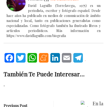
David Laguillo (Torrelavega, 1975) es un
periodista, escritor y fotógrafo español. Desde
hace años ha publicado en medios de comunicación de ámbito
nacional y local, tanto en publicaciones generalistas como
especializadas. Como fotógrafo también ha ilustrado libros y
artículos periodísticos. Más información en
https://www.davidlaguillo.com/biografia
Facebook
Twitter
WhatsApp
Meneame
LinkedIn
Email
Telegram
.
También Te Puede Interesar...
.
Previous Post