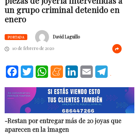
piezas de joyería intervenidas a
un grupo criminal detenido en
enero
David Laguillo
PORTADA
10 de febrero de 2020
Facebook
Twitter
WhatsApp
Meneame
LinkedIn
Email
Telegram
.
-Restan por entregar más de 20 joyas que
aparecen en la imagen