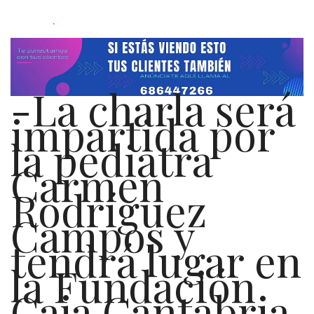
.
-La charla será
impartida por
la pediatra
Carmen
Rodríguez
Campos y
tendrá lugar en
la Fundación
Caja Cantabria