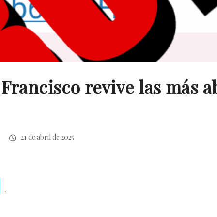
Francisco revive las más a
21 de abril de 2025
Telegram
.