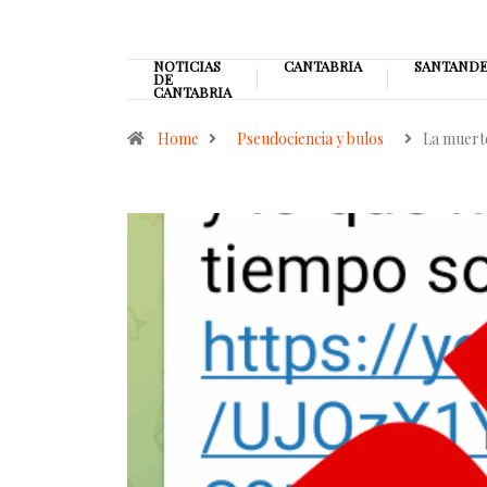
NOTICIAS
CANTABRIA
SANTAND
DE
CANTABRIA
Home
Pseudociencia y bulos
La muert