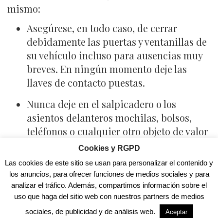
mismo:
Asegúrese, en todo caso, de cerrar
debidamente las puertas y ventanillas de
su vehículo incluso para ausencias muy
breves. En ningún momento deje las
llaves de contacto puestas.
Nunca deje en el salpicadero o los
asientos delanteros mochilas, bolsos,
teléfonos o cualquier otro objeto de valor
que pudiera provocar la actuación de los
Cookies y RGPD
presuntos delincuentes.
Las cookies de este sitio se usan para personalizar el contenido y
los anuncios, para ofrecer funciones de medios sociales y para
No deje mercancía en el suelo mientras
analizar el tráfico. Además, compartimos información sobre el
hace entrega de paquetes.
uso que haga del sitio web con nuestros partners de medios
sociales, de publicidad y de análisis web.
No guarde en su vehículo las llaves de
Aceptar