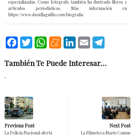
especializadas. Como fotógrafo también ha ilustrado libros y
artículos periodísticos. Más información en
https://www.davidlaguillo.com/biografia
Facebook
Twitter
WhatsApp
Meneame
LinkedIn
Email
Telegram
.
También Te Puede Interesar...
.
Previous Post
Next Post
La Policía Nacional alerta
La Filmoteca Mario Camus