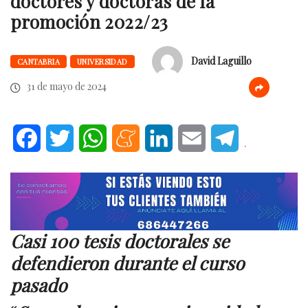
doctores y doctoras de la
promoción 2022/23
David Laguillo
CANTABRIA
UNIVERSIDAD
31 de mayo de 2024
Facebook
Twitter
WhatsApp
Meneame
LinkedIn
Email
Telegram
.
Casi 100 tesis doctorales se
defendieron durante el curso
pasado