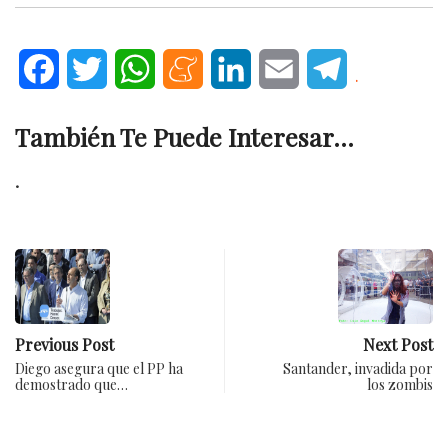
Facebook
Twitter
WhatsApp
Meneame
LinkedIn
Email
Telegram
.
También Te Puede Interesar...
.
Previous Post
Next Post
Diego asegura que el PP ha
Santander, invadida por
demostrado que…
los zombis