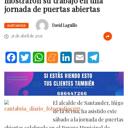
mostraron su trabajo en una
jornada de puertas abiertas
David Laguillo
SANTANDER
25 de abril de 2015
Facebook
Twitter
WhatsApp
Meneame
LinkedIn
Email
Telegram
.
El alcalde de Santander, Iñigo
de la Serna, ha asistido este
sábado a la jornada de puertas
abiertas celebrada en el Parque Municipal de