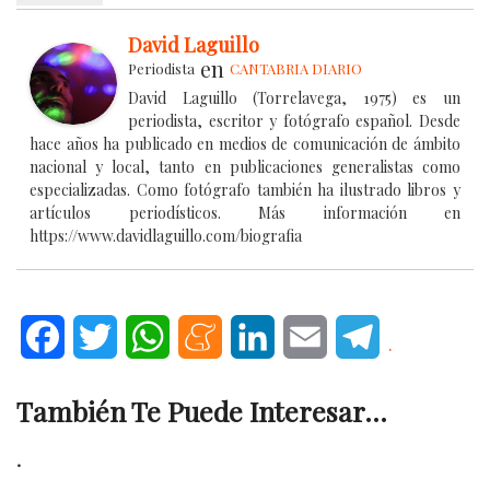
David Laguillo
en
Periodista
CANTABRIA DIARIO
David Laguillo (Torrelavega, 1975) es un
periodista, escritor y fotógrafo español. Desde
hace años ha publicado en medios de comunicación de ámbito
nacional y local, tanto en publicaciones generalistas como
especializadas. Como fotógrafo también ha ilustrado libros y
artículos periodísticos. Más información en
https://www.davidlaguillo.com/biografia
Facebook
Twitter
WhatsApp
Meneame
LinkedIn
Email
Telegram
.
También Te Puede Interesar...
.