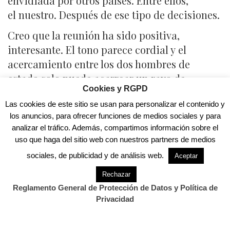
envidiada por otros países. Entre ellos,
el nuestro. Después de ese tipo de decisiones.
Creo que la reunión ha sido positiva,
interesante. El tono parece cordial y el
acercamiento entre los dos hombres de
estado solo puede acarrear un rayo de
Cookies y RGPD
esperanza. Aunque en el Congreso de los
Las cookies de este sitio se usan para personalizar el contenido y
Diputados se repitan los enfrentamientos que
los anuncios, para ofrecer funciones de medios sociales y para
ojalá sirvan solamente para poner «plomo en
analizar el tráfico. Además, compartimos información sobre el
las alas», pero también para que afloren
uso que haga del sitio web con nuestros partners de medios
soluciones.
sociales, de publicidad y de análisis web.
Aceptar
Rechazar
Reglamento General de Protección de Datos y Política de
Privacidad
Acerca de
Últimas entradas