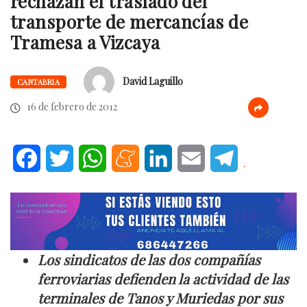
rechazan el traslado del
transporte de mercancías de
Tramesa a Vizcaya
David Laguillo
CANTABRIA
16 de febrero de 2012
Facebook
Twitter
WhatsApp
Meneame
LinkedIn
Email
Telegram
.
Los sindicatos de las dos compañías
ferroviarias defienden la actividad de las
terminales de Tanos y Muriedas por sus