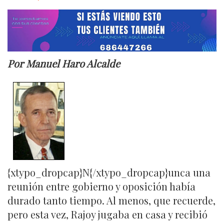
Por Manuel Haro Alcalde
{xtypo_dropcap}N{/xtypo_dropcap}unca una
reunión entre gobierno y oposición había
durado tanto tiempo. Al menos, que recuerde,
pero esta vez, Rajoy jugaba en casa y recibió